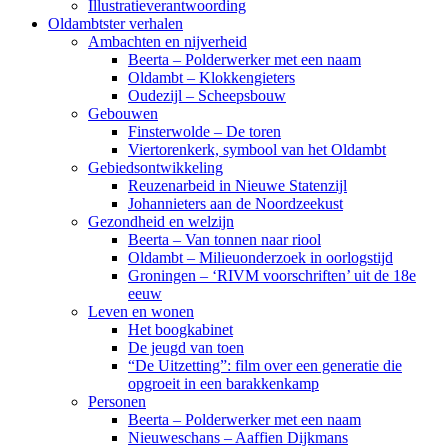
Illustratieverantwoording
Oldambtster verhalen
Ambachten en nijverheid
Beerta – Polderwerker met een naam
Oldambt – Klokkengieters
Oudezijl – Scheepsbouw
Gebouwen
Finsterwolde – De toren
Viertorenkerk, symbool van het Oldambt
Gebiedsontwikkeling
Reuzenarbeid in Nieuwe Statenzijl
Johannieters aan de Noordzeekust
Gezondheid en welzijn
Beerta – Van tonnen naar riool
Oldambt – Milieuonderzoek in oorlogstijd
Groningen – ‘RIVM voorschriften’ uit de 18e
eeuw
Leven en wonen
Het boogkabinet
De jeugd van toen
“De Uitzetting”: film over een generatie die
opgroeit in een barakkenkamp
Personen
Beerta – Polderwerker met een naam
Nieuweschans – Aaffien Dijkmans