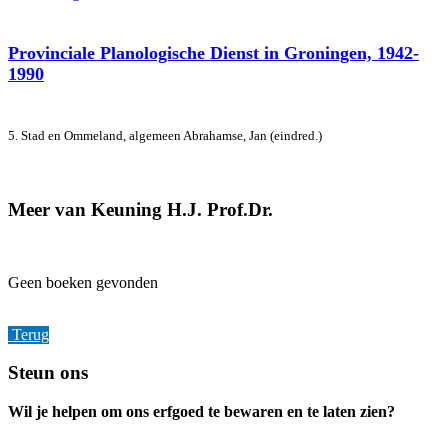
Provinciale Planologische Dienst in Groningen, 1942-
1990
5. Stad en Ommeland, algemeen
Abrahamse, Jan (eindred.)
Meer van Keuning H.J. Prof.Dr.
Geen boeken gevonden
Terug
Footer
Steun ons
Wil je helpen om ons erfgoed te bewaren en te laten zien?