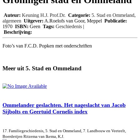
Auteur:
Keuning H.J. Prof.Dr.
Categorie:
5. Stad en Ommeland
,
algemeen
Uitgever:
A.Roelofs van Goor, Meppel
Publicatie:
1970
ISBN:
Geen
Tags:
Geschiedenis
|
Beschrijving:
Foto’s van F.C.D. Popken met onderschriften
Meer uit 5. Stad en Ommeland
Ommelander geslachten. Het nageslacht van Jacob
Sijbolts en Geertuid Cornelis index
17. Familiegeschiedenis, 5. Stad en Ommeland, 7. Landbouw en Veeteelt,
Boerderijen
Ritzema van Ikema, K.J.