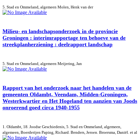
5. Stad en Ommeland, algemeen
Molen, Henk van der
Milieu- en landschapsonderzoek in de provincie
Groningen : interimrapportage ten behoeve van de
streekplanherziening : deelrapport landschap
5. Stad en Ommeland, algemeen
Meijering, Jan
Rapport van het onderzoek naar het handelen van de
gemeenten Oldambt, Veendam, Midden-Groningen,
Westerkwartier en Het Hogeland ten aanzien van Joods
onroerend goed circa 1940-1955
1. Oldambt, 18. Joodse Geschiedenis, 5. Stad en Ommeland, algemeen,
algemeen, Boerderijen
Paping, Richard. Benders, Jeroen. Broersma, Daniël. et al