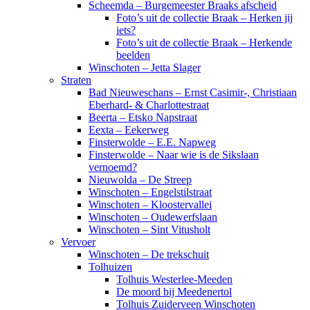
Scheemda – Burgemeester Braaks afscheid
Foto’s uit de collectie Braak – Herken jij
iets?
Foto’s uit de collectie Braak – Herkende
beelden
Winschoten – Jetta Slager
Straten
Bad Nieuweschans – Ernst Casimir-, Christiaan
Eberhard- & Charlottestraat
Beerta – Etsko Napstraat
Eexta – Eekerweg
Finsterwolde – E.E. Napweg
Finsterwolde – Naar wie is de Sikslaan
vernoemd?
Nieuwolda – De Streep
Winschoten – Engelstilstraat
Winschoten – Kloostervallei
Winschoten – Oudewerfslaan
Winschoten – Sint Vitusholt
Vervoer
Winschoten – De trekschuit
Tolhuizen
Tolhuis Westerlee-Meeden
De moord bij Meedenertol
Tolhuis Zuiderveen Winschoten