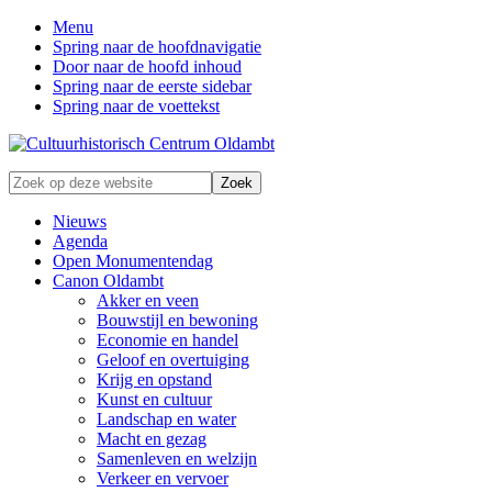
Menu
Spring naar de hoofdnavigatie
Door naar de hoofd inhoud
Spring naar de eerste sidebar
Spring naar de voettekst
Zonder
Zoek
verleden
op
geen
deze
Nieuws
toekomst
website
Agenda
Open Monumentendag
Canon Oldambt
Akker en veen
Bouwstijl en bewoning
Economie en handel
Geloof en overtuiging
Krijg en opstand
Kunst en cultuur
Landschap en water
Macht en gezag
Samenleven en welzijn
Verkeer en vervoer