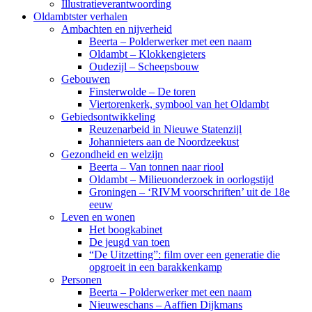
Illustratieverantwoording
Oldambtster verhalen
Ambachten en nijverheid
Beerta – Polderwerker met een naam
Oldambt – Klokkengieters
Oudezijl – Scheepsbouw
Gebouwen
Finsterwolde – De toren
Viertorenkerk, symbool van het Oldambt
Gebiedsontwikkeling
Reuzenarbeid in Nieuwe Statenzijl
Johannieters aan de Noordzeekust
Gezondheid en welzijn
Beerta – Van tonnen naar riool
Oldambt – Milieuonderzoek in oorlogstijd
Groningen – ‘RIVM voorschriften’ uit de 18e
eeuw
Leven en wonen
Het boogkabinet
De jeugd van toen
“De Uitzetting”: film over een generatie die
opgroeit in een barakkenkamp
Personen
Beerta – Polderwerker met een naam
Nieuweschans – Aaffien Dijkmans