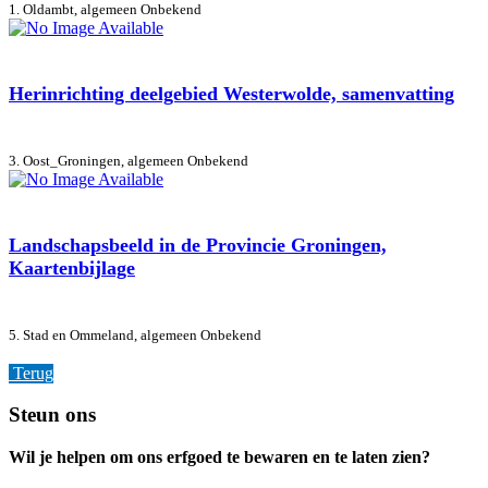
1. Oldambt, algemeen
Onbekend
Herinrichting deelgebied Westerwolde, samenvatting
3. Oost_Groningen, algemeen
Onbekend
Landschapsbeeld in de Provincie Groningen,
Kaartenbijlage
5. Stad en Ommeland, algemeen
Onbekend
Terug
Footer
Steun ons
Wil je helpen om ons erfgoed te bewaren en te laten zien?