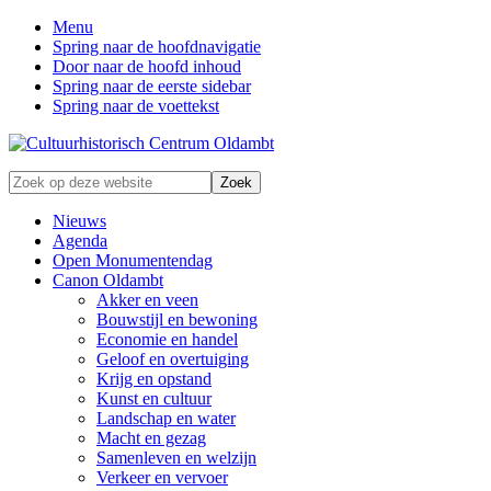
Menu
Spring naar de hoofdnavigatie
Door naar de hoofd inhoud
Spring naar de eerste sidebar
Spring naar de voettekst
Zonder
Zoek
verleden
op
geen
deze
Nieuws
toekomst
website
Agenda
Open Monumentendag
Canon Oldambt
Akker en veen
Bouwstijl en bewoning
Economie en handel
Geloof en overtuiging
Krijg en opstand
Kunst en cultuur
Landschap en water
Macht en gezag
Samenleven en welzijn
Verkeer en vervoer