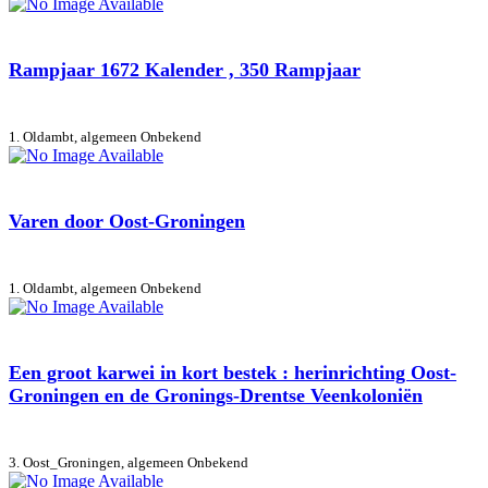
Rampjaar 1672 Kalender , 350 Rampjaar
1. Oldambt, algemeen
Onbekend
Varen door Oost-Groningen
1. Oldambt, algemeen
Onbekend
Een groot karwei in kort bestek : herinrichting Oost-
Groningen en de Gronings-Drentse Veenkoloniën
3. Oost_Groningen, algemeen
Onbekend