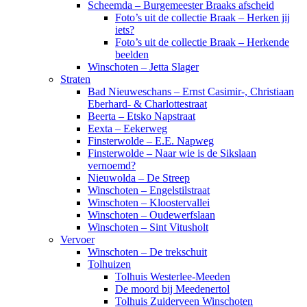
Scheemda – Burgemeester Braaks afscheid
Foto’s uit de collectie Braak – Herken jij
iets?
Foto’s uit de collectie Braak – Herkende
beelden
Winschoten – Jetta Slager
Straten
Bad Nieuweschans – Ernst Casimir-, Christiaan
Eberhard- & Charlottestraat
Beerta – Etsko Napstraat
Eexta – Eekerweg
Finsterwolde – E.E. Napweg
Finsterwolde – Naar wie is de Sikslaan
vernoemd?
Nieuwolda – De Streep
Winschoten – Engelstilstraat
Winschoten – Kloostervallei
Winschoten – Oudewerfslaan
Winschoten – Sint Vitusholt
Vervoer
Winschoten – De trekschuit
Tolhuizen
Tolhuis Westerlee-Meeden
De moord bij Meedenertol
Tolhuis Zuiderveen Winschoten