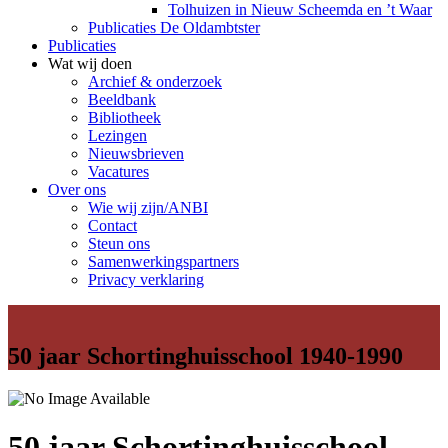
Tolhuizen in Nieuw Scheemda en ’t Waar
Publicaties De Oldambtster
Publicaties
Wat wij doen
Archief & onderzoek
Beeldbank
Bibliotheek
Lezingen
Nieuwsbrieven
Vacatures
Over ons
Wie wij zijn/ANBI
Contact
Steun ons
Samenwerkingspartners
Privacy verklaring
50 jaar Schortinghuisschool 1940-1990
50 jaar Schortinghuisschool