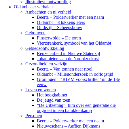
Illustratieverantwoording
Oldambtster verhalen
Ambachten en nijverheid
Beerta – Polderwerker met een naam
Oldambt – Klokkengieters
Oudezijl – Scheepsbouw
Gebouwen
Finsterwolde – De toren
Viertorenkerk, symbool van het Oldambt
Gebiedsontwikkeling
Reuzenarbeid in Nieuwe Statenzijl
Johannieters aan de Noordzeekust
Gezondheid en welzijn
Beerta – Van tonnen naar riool
Oldambt – Milieuonderzoek in oorlogstijd
Groningen – ‘RIVM voorschriften’ uit de 18e
eeuw
Leven en wonen
Het boogkabinet
De jeugd van toen
“De Uitzetting”: film over een generatie die
opgroeit in een barakkenkamp
Personen
Beerta – Polderwerker met een naam
Nieuweschans – Aaffien Dijkmans