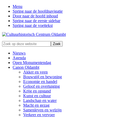
Menu
Spring naar de hoofdnavigatie
Door naar de hoofd inhoud
Spring naar de eerste sidebar
Spring naar de voettekst
Zonder
Zoek
verleden
op
geen
deze
Nieuws
toekomst
website
Agenda
Open Monumentendag
Canon Oldambt
Akker en veen
Bouwstijl en bewoning
Economie en handel
Geloof en overtuiging
Krijg en opstand
Kunst en cultuur
Landschap en water
Macht en gezag
Samenleven en welzijn
Verkeer en vervoer