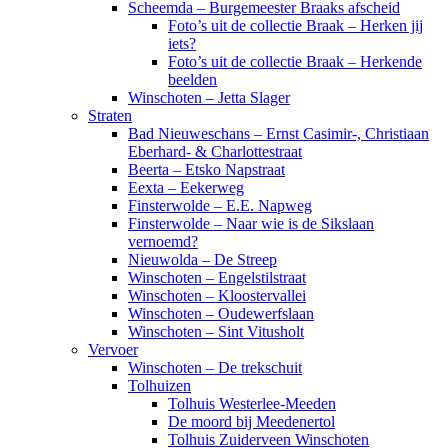
Scheemda – Burgemeester Braaks afscheid
Foto’s uit de collectie Braak – Herken jij
iets?
Foto’s uit de collectie Braak – Herkende
beelden
Winschoten – Jetta Slager
Straten
Bad Nieuweschans – Ernst Casimir-, Christiaan
Eberhard- & Charlottestraat
Beerta – Etsko Napstraat
Eexta – Eekerweg
Finsterwolde – E.E. Napweg
Finsterwolde – Naar wie is de Sikslaan
vernoemd?
Nieuwolda – De Streep
Winschoten – Engelstilstraat
Winschoten – Kloostervallei
Winschoten – Oudewerfslaan
Winschoten – Sint Vitusholt
Vervoer
Winschoten – De trekschuit
Tolhuizen
Tolhuis Westerlee-Meeden
De moord bij Meedenertol
Tolhuis Zuiderveen Winschoten