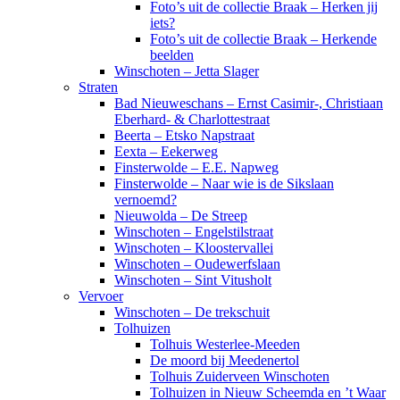
Foto’s uit de collectie Braak – Herken jij
iets?
Foto’s uit de collectie Braak – Herkende
beelden
Winschoten – Jetta Slager
Straten
Bad Nieuweschans – Ernst Casimir-, Christiaan
Eberhard- & Charlottestraat
Beerta – Etsko Napstraat
Eexta – Eekerweg
Finsterwolde – E.E. Napweg
Finsterwolde – Naar wie is de Sikslaan
vernoemd?
Nieuwolda – De Streep
Winschoten – Engelstilstraat
Winschoten – Kloostervallei
Winschoten – Oudewerfslaan
Winschoten – Sint Vitusholt
Vervoer
Winschoten – De trekschuit
Tolhuizen
Tolhuis Westerlee-Meeden
De moord bij Meedenertol
Tolhuis Zuiderveen Winschoten
Tolhuizen in Nieuw Scheemda en ’t Waar