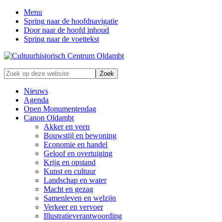
Menu
Spring naar de hoofdnavigatie
Door naar de hoofd inhoud
Spring naar de voettekst
Zonder
Zoek
verleden
op
geen
deze
Nieuws
toekomst
website
Agenda
Open Monumentendag
Canon Oldambt
Akker en veen
Bouwstijl en bewoning
Economie en handel
Geloof en overtuiging
Krijg en opstand
Kunst en cultuur
Landschap en water
Macht en gezag
Samenleven en welzijn
Verkeer en vervoer
Illustratieverantwoording