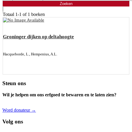
Totaal
1-1 of 1
boeken
Groninger dijken op deltahoogte
Hacqueborde, L., Hempenius, A.L.
Footer
Steun ons
Wil je helpen om ons erfgoed te bewaren en te laten zien?
Word donateur →
Volg ons