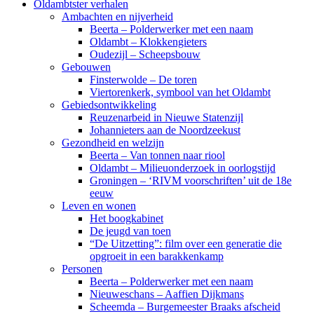
Oldambtster verhalen
Ambachten en nijverheid
Beerta – Polderwerker met een naam
Oldambt – Klokkengieters
Oudezijl – Scheepsbouw
Gebouwen
Finsterwolde – De toren
Viertorenkerk, symbool van het Oldambt
Gebiedsontwikkeling
Reuzenarbeid in Nieuwe Statenzijl
Johannieters aan de Noordzeekust
Gezondheid en welzijn
Beerta – Van tonnen naar riool
Oldambt – Milieuonderzoek in oorlogstijd
Groningen – ‘RIVM voorschriften’ uit de 18e
eeuw
Leven en wonen
Het boogkabinet
De jeugd van toen
“De Uitzetting”: film over een generatie die
opgroeit in een barakkenkamp
Personen
Beerta – Polderwerker met een naam
Nieuweschans – Aaffien Dijkmans
Scheemda – Burgemeester Braaks afscheid