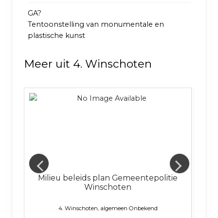
GA?
Tentoonstelling van monumentale en
plastische kunst
Meer uit 4. Winschoten
Milieu beleids plan Gemeentepolitie
V
Winschoten
oëzie,
4. Winschoten, algemeen
Onbekend
el