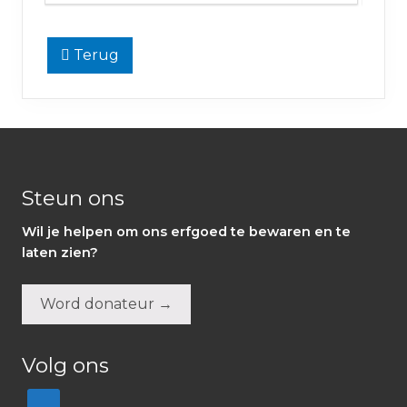
Terug
Footer
Steun ons
Wil je helpen om ons erfgoed te bewaren en te
laten zien?
Word donateur →
Volg ons