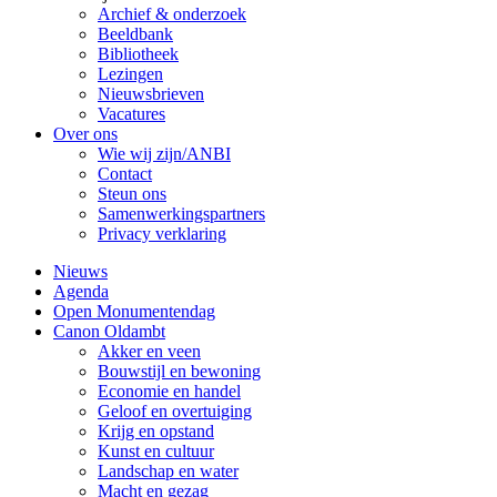
Archief & onderzoek
Beeldbank
Bibliotheek
Lezingen
Nieuwsbrieven
Vacatures
Over ons
Wie wij zijn/ANBI
Contact
Steun ons
Samenwerkingspartners
Privacy verklaring
Nieuws
Agenda
Open Monumentendag
Canon Oldambt
Akker en veen
Bouwstijl en bewoning
Economie en handel
Geloof en overtuiging
Krijg en opstand
Kunst en cultuur
Landschap en water
Macht en gezag