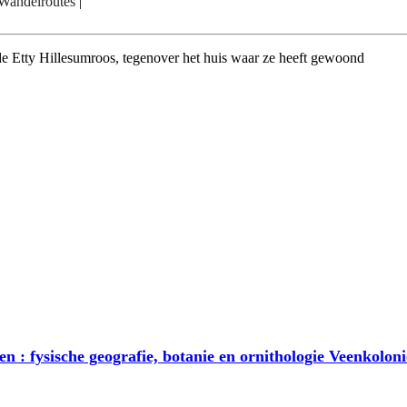
Wandelroutes
|
de Etty Hillesumroos, tegenover het huis waar ze heeft gewoond
 : fysische geografie, botanie en ornithologie Veenkoloni