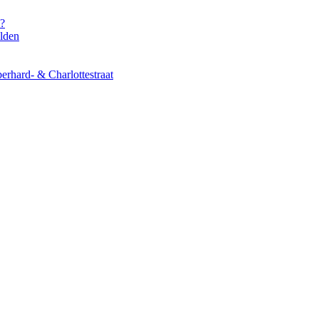
s?
elden
erhard- & Charlottestraat