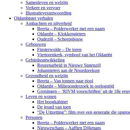
Samenleven en welzijn
Verkeer en vervoer
Illustratieverantwoording
Oldambtster verhalen
Ambachten en nijverheid
Beerta – Polderwerker met een naam
Oldambt – Klokkengieters
Oudezijl – Scheepsbouw
Gebouwen
Finsterwolde – De toren
Viertorenkerk, symbool van het Oldambt
Gebiedsontwikkeling
Reuzenarbeid in Nieuwe Statenzijl
Johannieters aan de Noordzeekust
Gezondheid en welzijn
Beerta – Van tonnen naar riool
Oldambt – Milieuonderzoek in oorlogstijd
Groningen – ‘RIVM voorschriften’ uit de 18e eeu
Leven en wonen
Het boogkabinet
De jeugd van toen
“De Uitzetting”: film over een generatie die opgr
Personen
Beerta – Polderwerker met een naam
Nieuweschans – Aaffien Dijkmans