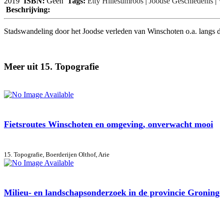
2019
ISBN:
Geen
Tags:
Etty Hillesumroos
|
Joodse Geschiedenis
|
Beschrijving:
Stadswandeling door het Joodse verleden van Winschoten o.a. langs 
Meer uit 15. Topografie
Fietsroutes Winschoten en omgeving, onverwacht mooi
15. Topografie, Boerderijen
Olthof, Arie
Milieu- en landschapsonderzoek in de provincie Groningen