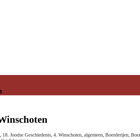
n
 Winschoten
,
18. Joodse Geschiedenis
,
4. Winschoten
,
algemeen
,
Boerderijen
,
Boer