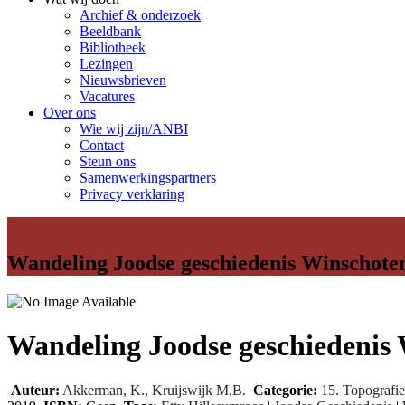
Archief & onderzoek
Beeldbank
Bibliotheek
Lezingen
Nieuwsbrieven
Vacatures
Over ons
Wie wij zijn/ANBI
Contact
Steun ons
Samenwerkingspartners
Privacy verklaring
Wandeling Joodse geschiedenis Winschote
Wandeling Joodse geschiedenis
Auteur:
Akkerman, K., Kruijswijk M.B.
Categorie:
15. Topografie