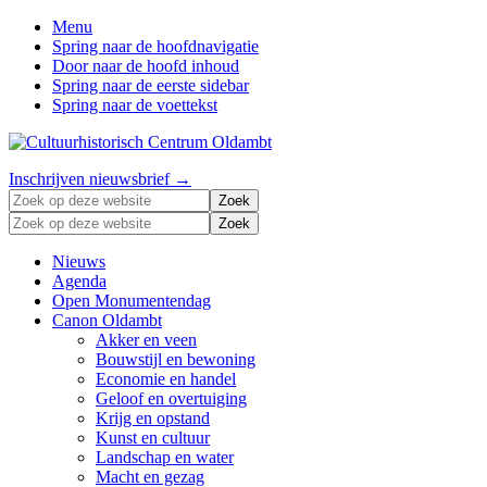
Menu
Spring naar de hoofdnavigatie
Door naar de hoofd inhoud
Spring naar de eerste sidebar
Spring naar de voettekst
Zonder
Header
Inschrijven nieuwsbrief →
verleden
Zoek
Right
geen
op
Zoek
toekomst
deze
op
website
deze
Nieuws
website
Agenda
Open Monumentendag
Canon Oldambt
Akker en veen
Bouwstijl en bewoning
Economie en handel
Geloof en overtuiging
Krijg en opstand
Kunst en cultuur
Landschap en water
Macht en gezag