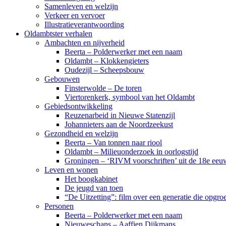
Samenleven en welzijn
Verkeer en vervoer
Illustratieverantwoording
Oldambtster verhalen
Ambachten en nijverheid
Beerta – Polderwerker met een naam
Oldambt – Klokkengieters
Oudezijl – Scheepsbouw
Gebouwen
Finsterwolde – De toren
Viertorenkerk, symbool van het Oldambt
Gebiedsontwikkeling
Reuzenarbeid in Nieuwe Statenzijl
Johannieters aan de Noordzeekust
Gezondheid en welzijn
Beerta – Van tonnen naar riool
Oldambt – Milieuonderzoek in oorlogstijd
Groningen – ‘RIVM voorschriften’ uit de 18e eeu
Leven en wonen
Het boogkabinet
De jeugd van toen
“De Uitzetting”: film over een generatie die opgr
Personen
Beerta – Polderwerker met een naam
Nieuweschans – Aaffien Dijkmans