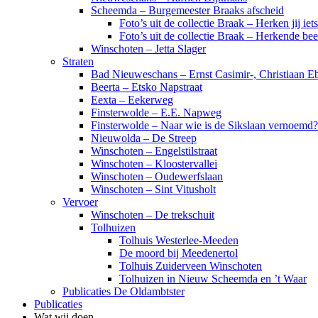
Scheemda – Burgemeester Braaks afscheid
Foto’s uit de collectie Braak – Herken jij iet
Foto’s uit de collectie Braak – Herkende be
Winschoten – Jetta Slager
Straten
Bad Nieuweschans – Ernst Casimir-, Christiaan Eb
Beerta – Etsko Napstraat
Eexta – Eekerweg
Finsterwolde – E.E. Napweg
Finsterwolde – Naar wie is de Sikslaan vernoemd?
Nieuwolda – De Streep
Winschoten – Engelstilstraat
Winschoten – Kloostervallei
Winschoten – Oudewerfslaan
Winschoten – Sint Vitusholt
Vervoer
Winschoten – De trekschuit
Tolhuizen
Tolhuis Westerlee-Meeden
De moord bij Meedenertol
Tolhuis Zuiderveen Winschoten
Tolhuizen in Nieuw Scheemda en ’t Waar
Publicaties De Oldambtster
Publicaties
Wat wij doen