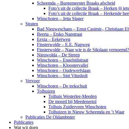
Scheemda – Burgemeester Braaks afscheid
Foto’s uit de collectie Braak – Herken jij iet
Foto’s uit de collectie Braak – Herkende be
Winschoten – Jetta Slager
Straten
Bad Nieuweschans – Ernst Casimir-, Christiaan Eb
Beerta – Etsko Napstraat
Eexta – Eekerweg
Finsterwolde – E.E. Napweg
Finsterwolde – Naar wie is de Sikslaan vernoemd?
Nieuwolda – De Streep
Winschoten – Engelstilstraat
Winschoten – Kloostervallei
Winschoten – Oudewerfslaan
Winschoten – Sint Vitusholt
Vervoer
Winschoten – De trekschuit
Tolhuizen
Tolhuis Westerlee-Meeden
De moord bij Meedenertol
Tolhuis Zuiderveen Winschoten
Tolhuizen in Nieuw Scheemda en ’t Waar
Publicaties De Oldambtster
Publicaties
Wat wij doen