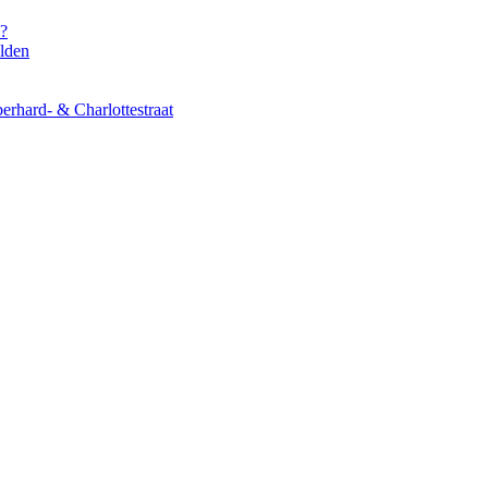
s?
elden
erhard- & Charlottestraat