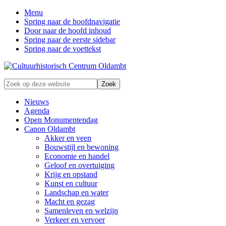
Menu
Spring naar de hoofdnavigatie
Door naar de hoofd inhoud
Spring naar de eerste sidebar
Spring naar de voettekst
Zonder
Zoek
verleden
op
geen
deze
Nieuws
toekomst
website
Agenda
Open Monumentendag
Canon Oldambt
Akker en veen
Bouwstijl en bewoning
Economie en handel
Geloof en overtuiging
Krijg en opstand
Kunst en cultuur
Landschap en water
Macht en gezag
Samenleven en welzijn
Verkeer en vervoer