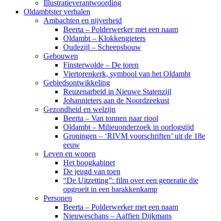
Illustratieverantwoording
Oldambtster verhalen
Ambachten en nijverheid
Beerta – Polderwerker met een naam
Oldambt – Klokkengieters
Oudezijl – Scheepsbouw
Gebouwen
Finsterwolde – De toren
Viertorenkerk, symbool van het Oldambt
Gebiedsontwikkeling
Reuzenarbeid in Nieuwe Statenzijl
Johannieters aan de Noordzeekust
Gezondheid en welzijn
Beerta – Van tonnen naar riool
Oldambt – Milieuonderzoek in oorlogstijd
Groningen – ‘RIVM voorschriften’ uit de 18e
eeuw
Leven en wonen
Het boogkabinet
De jeugd van toen
“De Uitzetting”: film over een generatie die
opgroeit in een barakkenkamp
Personen
Beerta – Polderwerker met een naam
Nieuweschans – Aaffien Dijkmans