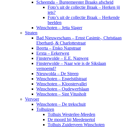
Scheemda – Burgemeester Braaks afscheid
Foto’s uit de collectie Braak – Herken jij
iets?
Foto’s uit de collectie Braak – Herkende
beelden
Winschoten – Jetta Slager
Straten
Bad Nieuweschans – Ernst Casimir-, Christiaan
Eberhard- & Charlottestraat
Beerta – Etsko Napstraat
Eexta – Eekerweg
Finsterwolde – E.E. Napweg
Finsterwolde – Naar wie is de Sikslaan
vernoemd?
Nieuwolda – De Streep
Winschoten – Engelstilstraat
Winschoten – Kloostervallei
Winschoten – Oudewerfslaan
Winschoten – Sint Vitusholt
Vervoer
Winschoten – De trekschuit
Tolhuizen
Tolhuis Westerlee-Meeden
De moord bij Meedenertol
Tolhuis Zuiderveen Winschoten