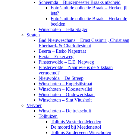
Scheemda – Burgemeester Braaks afscheid
Foto’s uit de collectie Braak – Herken jij
iets?
Foto’s uit de collectie Braak – Herkende
beelden
Winschoten – Jetta Slager
Straten
Bad Nieuweschans – Ernst Casimir-, Christiaan
Eberhard- & Charlottestraat
Beerta – Etsko Napstraat
Eexta – Eekerweg
Finsterwolde – E.E. Napweg
Finsterwolde – Naar wie is de Sikslaan
vernoemd?
Nieuwolda – De Streep
Winschoten – Engelstilstraat
Winschoten – Kloostervallei
Winschoten – Oudewerfslaan
Winschoten – Sint Vitusholt
Vervoer
Winschoten – De trekschuit
Tolhuizen
Tolhuis Westerlee-Meeden
De moord bij Meedenertol
Tolhuis Zuiderveen Winschoten