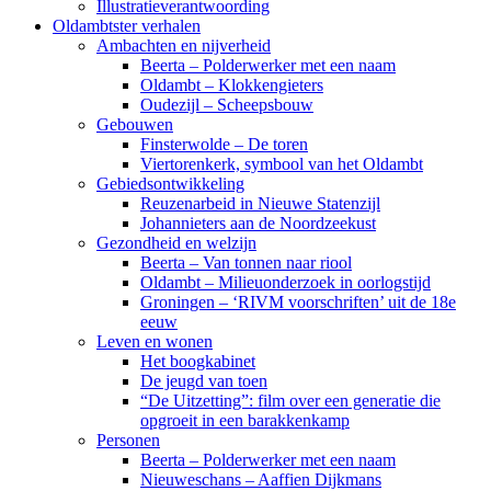
Illustratieverantwoording
Oldambtster verhalen
Ambachten en nijverheid
Beerta – Polderwerker met een naam
Oldambt – Klokkengieters
Oudezijl – Scheepsbouw
Gebouwen
Finsterwolde – De toren
Viertorenkerk, symbool van het Oldambt
Gebiedsontwikkeling
Reuzenarbeid in Nieuwe Statenzijl
Johannieters aan de Noordzeekust
Gezondheid en welzijn
Beerta – Van tonnen naar riool
Oldambt – Milieuonderzoek in oorlogstijd
Groningen – ‘RIVM voorschriften’ uit de 18e
eeuw
Leven en wonen
Het boogkabinet
De jeugd van toen
“De Uitzetting”: film over een generatie die
opgroeit in een barakkenkamp
Personen
Beerta – Polderwerker met een naam
Nieuweschans – Aaffien Dijkmans