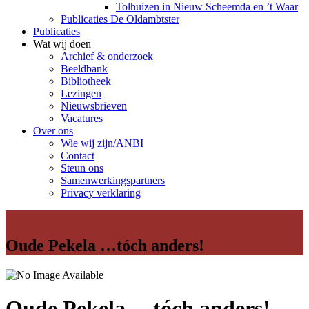
Tolhuizen in Nieuw Scheemda en ’t Waar
Publicaties De Oldambtster
Publicaties
Wat wij doen
Archief & onderzoek
Beeldbank
Bibliotheek
Lezingen
Nieuwsbrieven
Vacatures
Over ons
Wie wij zijn/ANBI
Contact
Steun ons
Samenwerkingspartners
Privacy verklaring
Oude Pekela …tóch anders!
Oude Pekela …tóch anders!