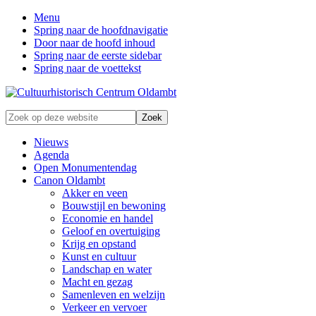
Menu
Spring naar de hoofdnavigatie
Door naar de hoofd inhoud
Spring naar de eerste sidebar
Spring naar de voettekst
Zonder
Zoek
verleden
op
geen
deze
Nieuws
toekomst
website
Agenda
Open Monumentendag
Canon Oldambt
Akker en veen
Bouwstijl en bewoning
Economie en handel
Geloof en overtuiging
Krijg en opstand
Kunst en cultuur
Landschap en water
Macht en gezag
Samenleven en welzijn
Verkeer en vervoer