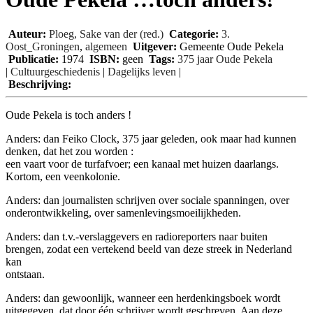
Auteur:
Ploeg, Sake van der (red.)
Categorie:
3.
Oost_Groningen
,
algemeen
Uitgever:
Gemeente Oude Pekela
Publicatie:
1974
ISBN:
geen
Tags:
375 jaar Oude Pekela
|
Cultuurgeschiedenis
|
Dagelijks leven
|
Beschrijving:
Oude Pekela is toch anders !
Anders: dan Feiko Clock, 375 jaar geleden, ook maar had kunnen
denken, dat het zou worden :
een vaart voor de turfafvoer; een kanaal met huizen daarlangs.
Kortom, een veenkolonie.
Anders: dan journalisten schrijven over sociale spanningen, over
onderontwikkeling, over samenlevingsmoeilijkheden.
Anders: dan t.v.-verslaggevers en radioreporters naar buiten
brengen, zodat een vertekend beeld van deze streek in Nederland
kan
ontstaan.
Anders: dan gewoonlijk, wanneer een herdenkingsboek wordt
uitgegeven, dat door één schrijver wordt geschreven. Aan deze