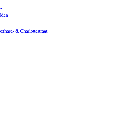
s?
elden
erhard- & Charlottestraat