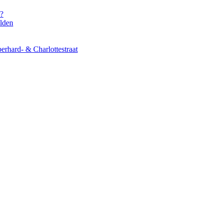
s?
elden
erhard- & Charlottestraat