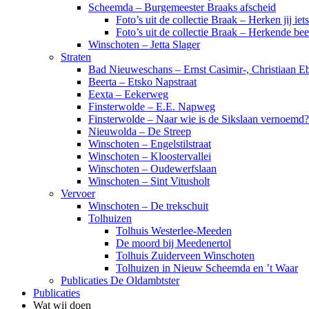
Scheemda – Burgemeester Braaks afscheid
Foto’s uit de collectie Braak – Herken jij iet
Foto’s uit de collectie Braak – Herkende be
Winschoten – Jetta Slager
Straten
Bad Nieuweschans – Ernst Casimir-, Christiaan Eb
Beerta – Etsko Napstraat
Eexta – Eekerweg
Finsterwolde – E.E. Napweg
Finsterwolde – Naar wie is de Sikslaan vernoemd?
Nieuwolda – De Streep
Winschoten – Engelstilstraat
Winschoten – Kloostervallei
Winschoten – Oudewerfslaan
Winschoten – Sint Vitusholt
Vervoer
Winschoten – De trekschuit
Tolhuizen
Tolhuis Westerlee-Meeden
De moord bij Meedenertol
Tolhuis Zuiderveen Winschoten
Tolhuizen in Nieuw Scheemda en ’t Waar
Publicaties De Oldambtster
Publicaties
Wat wij doen