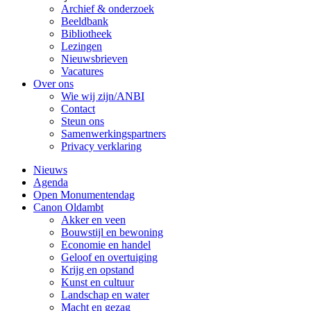
Archief & onderzoek
Beeldbank
Bibliotheek
Lezingen
Nieuwsbrieven
Vacatures
Over ons
Wie wij zijn/ANBI
Contact
Steun ons
Samenwerkingspartners
Privacy verklaring
Nieuws
Agenda
Open Monumentendag
Canon Oldambt
Akker en veen
Bouwstijl en bewoning
Economie en handel
Geloof en overtuiging
Krijg en opstand
Kunst en cultuur
Landschap en water
Macht en gezag