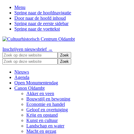
Menu
Spring naar de hoofdnavigatie
Door naar de hoofd inhoud
Spring naar de eerste sidebar
Spring naar de voettekst
Zonder
Header
Inschrijven nieuwsbrief →
verleden
Zoek
Right
geen
op
Zoek
toekomst
deze
op
website
deze
Nieuws
website
Agenda
Open Monumentendag
Canon Oldambt
Akker en veen
Bouwstijl en bewoning
Economie en handel
Geloof en overtuiging
Krijg en opstand
Kunst en cultuur
Landschap en water
Macht en gezag