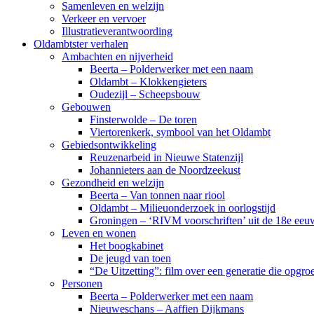
Samenleven en welzijn
Verkeer en vervoer
Illustratieverantwoording
Oldambtster verhalen
Ambachten en nijverheid
Beerta – Polderwerker met een naam
Oldambt – Klokkengieters
Oudezijl – Scheepsbouw
Gebouwen
Finsterwolde – De toren
Viertorenkerk, symbool van het Oldambt
Gebiedsontwikkeling
Reuzenarbeid in Nieuwe Statenzijl
Johannieters aan de Noordzeekust
Gezondheid en welzijn
Beerta – Van tonnen naar riool
Oldambt – Milieuonderzoek in oorlogstijd
Groningen – ‘RIVM voorschriften’ uit de 18e eeu
Leven en wonen
Het boogkabinet
De jeugd van toen
“De Uitzetting”: film over een generatie die opgr
Personen
Beerta – Polderwerker met een naam
Nieuweschans – Aaffien Dijkmans