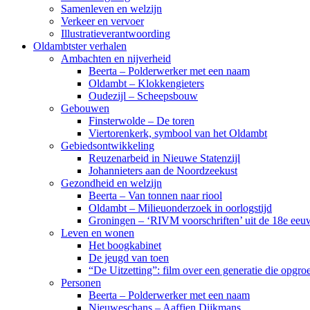
Samenleven en welzijn
Verkeer en vervoer
Illustratieverantwoording
Oldambtster verhalen
Ambachten en nijverheid
Beerta – Polderwerker met een naam
Oldambt – Klokkengieters
Oudezijl – Scheepsbouw
Gebouwen
Finsterwolde – De toren
Viertorenkerk, symbool van het Oldambt
Gebiedsontwikkeling
Reuzenarbeid in Nieuwe Statenzijl
Johannieters aan de Noordzeekust
Gezondheid en welzijn
Beerta – Van tonnen naar riool
Oldambt – Milieuonderzoek in oorlogstijd
Groningen – ‘RIVM voorschriften’ uit de 18e eeu
Leven en wonen
Het boogkabinet
De jeugd van toen
“De Uitzetting”: film over een generatie die opgr
Personen
Beerta – Polderwerker met een naam
Nieuweschans – Aaffien Dijkmans