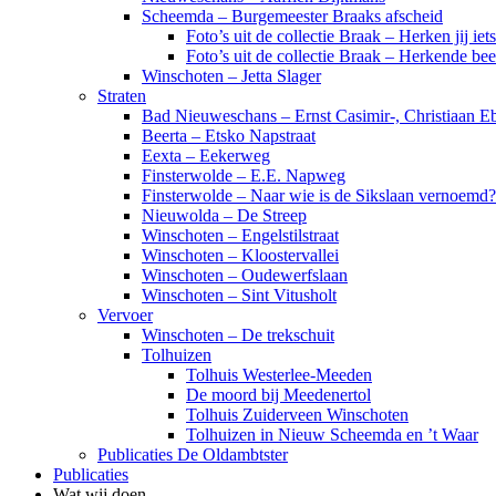
Scheemda – Burgemeester Braaks afscheid
Foto’s uit de collectie Braak – Herken jij iet
Foto’s uit de collectie Braak – Herkende be
Winschoten – Jetta Slager
Straten
Bad Nieuweschans – Ernst Casimir-, Christiaan Eb
Beerta – Etsko Napstraat
Eexta – Eekerweg
Finsterwolde – E.E. Napweg
Finsterwolde – Naar wie is de Sikslaan vernoemd?
Nieuwolda – De Streep
Winschoten – Engelstilstraat
Winschoten – Kloostervallei
Winschoten – Oudewerfslaan
Winschoten – Sint Vitusholt
Vervoer
Winschoten – De trekschuit
Tolhuizen
Tolhuis Westerlee-Meeden
De moord bij Meedenertol
Tolhuis Zuiderveen Winschoten
Tolhuizen in Nieuw Scheemda en ’t Waar
Publicaties De Oldambtster
Publicaties
Wat wij doen