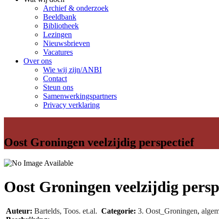
Archief & onderzoek
Beeldbank
Bibliotheek
Lezingen
Nieuwsbrieven
Vacatures
Over ons
Wie wij zijn/ANBI
Contact
Steun ons
Samenwerkingspartners
Privacy verklaring
Oost Groningen veelzijdig perspectief
Oost Groningen veelzijdig persp
Auteur:
Bartelds, Toos. et.al.
Categorie:
3. Oost_Groningen
,
alge