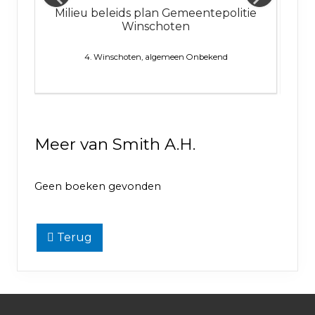
Milieu beleids plan Gemeentepolitie
V
Winschoten
oëzie,
4. Winschoten, algemeen
Onbekend
el
Meer van Smith A.H.
Geen boeken gevonden
Terug
Footer