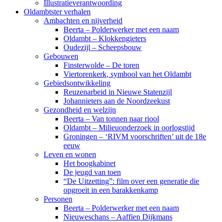
Illustratieverantwoording
Oldambtster verhalen
Ambachten en nijverheid
Beerta – Polderwerker met een naam
Oldambt – Klokkengieters
Oudezijl – Scheepsbouw
Gebouwen
Finsterwolde – De toren
Viertorenkerk, symbool van het Oldambt
Gebiedsontwikkeling
Reuzenarbeid in Nieuwe Statenzijl
Johannieters aan de Noordzeekust
Gezondheid en welzijn
Beerta – Van tonnen naar riool
Oldambt – Milieuonderzoek in oorlogstijd
Groningen – ‘RIVM voorschriften’ uit de 18e
eeuw
Leven en wonen
Het boogkabinet
De jeugd van toen
“De Uitzetting”: film over een generatie die
opgroeit in een barakkenkamp
Personen
Beerta – Polderwerker met een naam
Nieuweschans – Aaffien Dijkmans