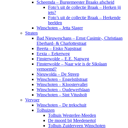
Scheemda – Burgemeester Braaks afscheid
Foto’s uit de collectie Braak – Herken jij
iets?
Foto’s uit de collectie Braak – Herkende
beelden
Winschoten – Jetta Slager
Straten
Bad Nieuweschans – Ernst Casimir-, Christiaan
Eberhard- & Charlottestraat
Beerta – Etsko Napstraat
Eexta – Eekerweg
Finsterwolde – E.E. Napweg
Finsterwolde – Naar wie is de Sikslaan
vernoemd?
Nieuwolda – De Streep
Winschoten – Engelstilstraat
Winschoten – Kloostervallei
Winschoten – Oudewerfslaan
Winschoten – Sint Vitusholt
Vervoer
Winschoten – De trekschuit
Tolhuizen
Tolhuis Westerlee-Meeden
De moord bij Meedenertol
Tolhuis Zuiderveen Winschoten