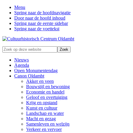
Menu
Spring naar de hoofdnavigatie
Door naar de hoofd inhoud
Spring naar de eerste sidebar
Spring naar de voettekst
Zonder
Zoek
verleden
op
geen
deze
Nieuws
toekomst
website
Agenda
Open Monumentendag
Canon Oldambt
Akker en veen
Bouwstijl en bewoning
Economie en handel
Geloof en overtuiging
Krijg en opstand
Kunst en cultuur
Landschap en water
Macht en gezag
Samenleven en welzijn
Verkeer en vervoer