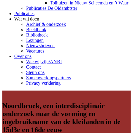
Tolhuizen in Nieuw Scheemda en ’t Waar
Publicaties De Oldambtster
Publicaties
Wat wij doen
Archief & onderzoek
Beeldbank
Bibliotheek
Lezingen
Nieuwsbrieven
Vacatures
Over ons
Wie wij zijn/ANBI
Contact
Steun ons
Samenwerkingspartners
Privacy verklaring
Noordbroek, een interdisciplinair
onderzoek naar de vorming en
ingebruikname van de kleilanden in de
15d3e en 16de eeuw