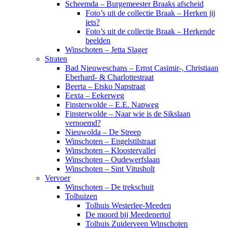
Scheemda – Burgemeester Braaks afscheid
Foto’s uit de collectie Braak – Herken jij
iets?
Foto’s uit de collectie Braak – Herkende
beelden
Winschoten – Jetta Slager
Straten
Bad Nieuweschans – Ernst Casimir-, Christiaan
Eberhard- & Charlottestraat
Beerta – Etsko Napstraat
Eexta – Eekerweg
Finsterwolde – E.E. Napweg
Finsterwolde – Naar wie is de Sikslaan
vernoemd?
Nieuwolda – De Streep
Winschoten – Engelstilstraat
Winschoten – Kloostervallei
Winschoten – Oudewerfslaan
Winschoten – Sint Vitusholt
Vervoer
Winschoten – De trekschuit
Tolhuizen
Tolhuis Westerlee-Meeden
De moord bij Meedenertol
Tolhuis Zuiderveen Winschoten