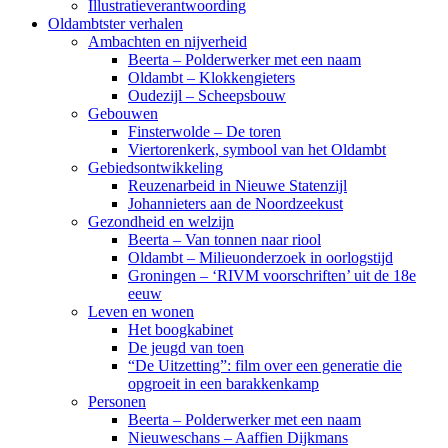
Illustratieverantwoording
Oldambtster verhalen
Ambachten en nijverheid
Beerta – Polderwerker met een naam
Oldambt – Klokkengieters
Oudezijl – Scheepsbouw
Gebouwen
Finsterwolde – De toren
Viertorenkerk, symbool van het Oldambt
Gebiedsontwikkeling
Reuzenarbeid in Nieuwe Statenzijl
Johannieters aan de Noordzeekust
Gezondheid en welzijn
Beerta – Van tonnen naar riool
Oldambt – Milieuonderzoek in oorlogstijd
Groningen – ‘RIVM voorschriften’ uit de 18e
eeuw
Leven en wonen
Het boogkabinet
De jeugd van toen
“De Uitzetting”: film over een generatie die
opgroeit in een barakkenkamp
Personen
Beerta – Polderwerker met een naam
Nieuweschans – Aaffien Dijkmans