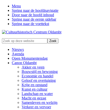
Menu
Spring naar de hoofdnavigatie
Door naar de hoofd inhoud
Spring naar de eerste sidebar
Spring naar de voettekst
Zonder
Zoek
verleden
op
geen
deze
Nieuws
toekomst
website
Agenda
Open Monumentendag
Canon Oldambt
Akker en veen
Bouwstijl en bewoning
Economie en handel
Geloof en overtuiging
Krijg en opstand
Kunst en cultuur
Landschap en water
Macht en gezag
Samenleven en welzijn
Verkeer en vervoer