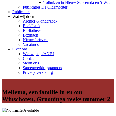
Tolhuizen in Nieuw Scheemda en ’t Waar
Publicaties De Oldambtster
Publicaties
Wat wij doen
Archief & onderzoek
Beeldbank
Bibliotheek
Lezingen
Nieuwsbrieven
Vacatures
Over ons
Wie wij zijn/ANBI
Contact
Steun ons
Samenwerkingspartners
Privacy verklaring
Mellema, een familie in en om
Winschoten, Gruoninga reeks nummer 2