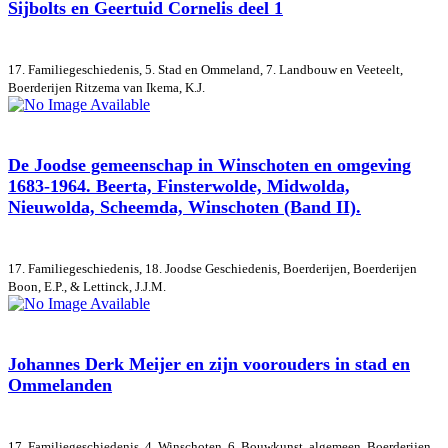
Sijbolts en Geertuid Cornelis deel 1
17. Familiegeschiedenis, 5. Stad en Ommeland, 7. Landbouw en Veeteelt,
Boerderijen
Ritzema van Ikema, K.J.
De Joodse gemeenschap in Winschoten en omgeving
1683-1964. Beerta, Finsterwolde, Midwolda,
Nieuwolda, Scheemda, Winschoten (Band II).
17. Familiegeschiedenis, 18. Joodse Geschiedenis, Boerderijen, Boerderijen
Boon, E.P., & Lettinck, J.J.M.
Johannes Derk Meijer en zijn voorouders in stad en
Ommelanden
17. Familiegeschiedenis, 4. Winschoten, 6. Bouwkunst, algemeen, Boerderijen,