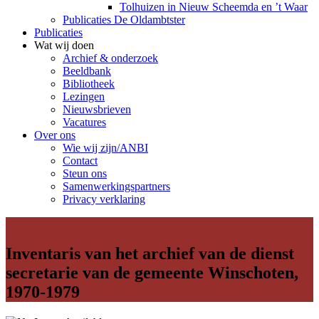
Tolhuizen in Nieuw Scheemda en ’t Waar
Publicaties De Oldambtster
Publicaties
Wat wij doen
Archief & onderzoek
Beeldbank
Bibliotheek
Lezingen
Nieuwsbrieven
Vacatures
Over ons
Wie wij zijn/ANBI
Contact
Steun ons
Samenwerkingspartners
Privacy verklaring
Inventaris van het archief van de dienst
secretarie van de gemeente Winschoten,
1970-1979