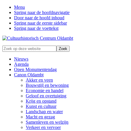
Menu
Spring naar de hoofdnavigatie
Door naar de hoofd inhoud
Spring naar de eerste sidebar
Spring naar de voettekst
Zonder
Zoek
verleden
op
geen
deze
Nieuws
toekomst
website
Agenda
Open Monumentendag
Canon Oldambt
Akker en veen
Bouwstijl en bewoning
Economie en handel
Geloof en overtuiging
Krijg en opstand
Kunst en cultuur
Landschap en water
Macht en gezag
Samenleven en welzijn
Verkeer en vervoer