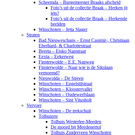
Scheemda – Burgemeester Braaks afscheid
Foto’s uit de collectie Braak – Herken jij
iets?
Foto’s uit de collectie Braak – Herkende
beelden
Winschoten – Jetta Slager
Straten
Bad Nieuweschans – Ernst Casimir-, Christiaan
Eberhard- & Charlottestraat
Beerta – Etsko Napstraat
Eexta – Eekerweg
Finsterwolde – E.E. Napweg
Finsterwolde – Naar wie is de Sikslaan
vernoemd?
Nieuwolda – De Streep
Winschoten – Engelstilstraat
Winschoten – Kloostervallei
Winschoten – Oudewerfslaan
Winschoten – Sint Vitusholt
Vervoer
Winschoten – De trekschuit
Tolhuizen
Tolhuis Westerlee-Meeden
De moord bij Meedenertol
Tolhuis Zuiderveen Winschoten