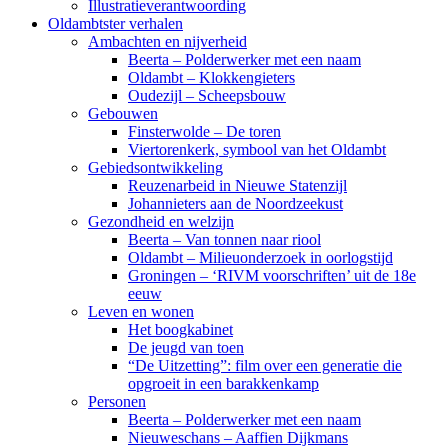
Illustratieverantwoording
Oldambtster verhalen
Ambachten en nijverheid
Beerta – Polderwerker met een naam
Oldambt – Klokkengieters
Oudezijl – Scheepsbouw
Gebouwen
Finsterwolde – De toren
Viertorenkerk, symbool van het Oldambt
Gebiedsontwikkeling
Reuzenarbeid in Nieuwe Statenzijl
Johannieters aan de Noordzeekust
Gezondheid en welzijn
Beerta – Van tonnen naar riool
Oldambt – Milieuonderzoek in oorlogstijd
Groningen – ‘RIVM voorschriften’ uit de 18e
eeuw
Leven en wonen
Het boogkabinet
De jeugd van toen
“De Uitzetting”: film over een generatie die
opgroeit in een barakkenkamp
Personen
Beerta – Polderwerker met een naam
Nieuweschans – Aaffien Dijkmans