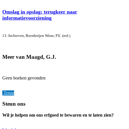
Omslag in opslag: terugkeer naar
informatievoorziening
13. Archieven, Boerderijen
Wisse, P.E. (red.)
Meer van Maagd, G.J.
Geen boeken gevonden
Terug
Footer
Steun ons
Wil je helpen om ons erfgoed te bewaren en te laten zien?