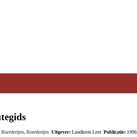
utegids
,
Boerderijen
,
Boerderijen
Uitgever:
Landkreis Leer
Publicatie:
199