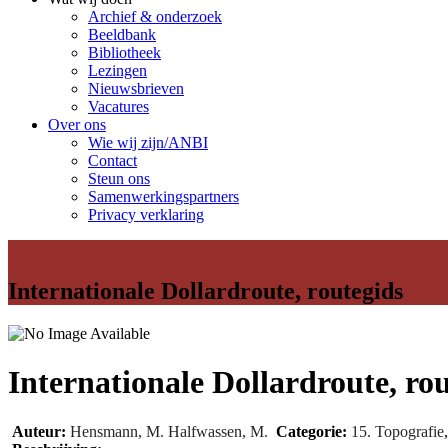
Archief & onderzoek
Beeldbank
Bibliotheek
Lezingen
Nieuwsbrieven
Vacatures
Over ons
Wie wij zijn/ANBI
Contact
Steun ons
Samenwerkingspartners
Privacy verklaring
Internationale Dollardroute, routegids
Internationale Dollardroute, ro
Auteur:
Hensmann, M. Halfwassen, M.
Categorie:
15. Topografie