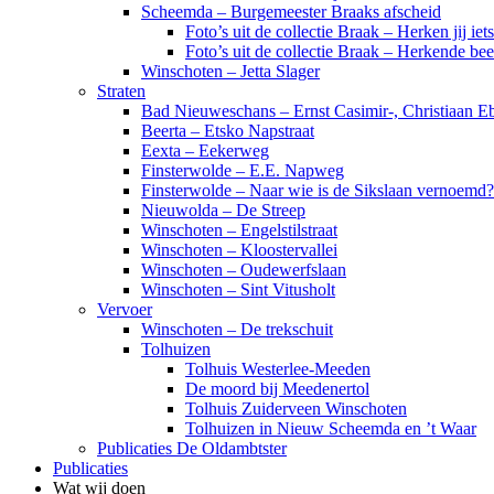
Scheemda – Burgemeester Braaks afscheid
Foto’s uit de collectie Braak – Herken jij iet
Foto’s uit de collectie Braak – Herkende be
Winschoten – Jetta Slager
Straten
Bad Nieuweschans – Ernst Casimir-, Christiaan Eb
Beerta – Etsko Napstraat
Eexta – Eekerweg
Finsterwolde – E.E. Napweg
Finsterwolde – Naar wie is de Sikslaan vernoemd?
Nieuwolda – De Streep
Winschoten – Engelstilstraat
Winschoten – Kloostervallei
Winschoten – Oudewerfslaan
Winschoten – Sint Vitusholt
Vervoer
Winschoten – De trekschuit
Tolhuizen
Tolhuis Westerlee-Meeden
De moord bij Meedenertol
Tolhuis Zuiderveen Winschoten
Tolhuizen in Nieuw Scheemda en ’t Waar
Publicaties De Oldambtster
Publicaties
Wat wij doen