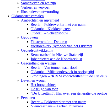
Samenleven en welzijn
Verkeer en vervoer
Illustratieverantwoording
Oldambtster verhalen
Ambachten en nijverheid
Beerta – Polderwerker met een naam
Oldambt – Klokkengieters
Oudezijl – Scheepsbouw
Gebouwen
Finsterwolde – De toren
Viertorenkerk, symbool van het Oldambt
Gebiedsontwikkeling
Reuzenarbeid in Nieuwe Statenzijl
Johannieters aan de Noordzeekust
Gezondheid en welzijn
Beerta – Van tonnen naar riool
Oldambt – Milieuonderzoek in oorlogstijd
Groningen – ‘RIVM voorschriften’ uit de 18e eeu
Leven en wonen
Het boogkabinet
De jeugd van toen
“De Uitzetting”: film over een generatie die opgr
Personen
Beerta – Polderwerker met een naam
Nieuweschans – Aaffien Dijkmans