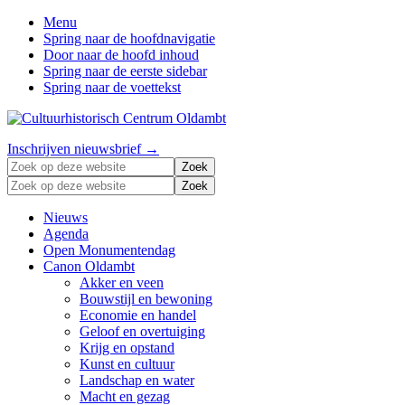
Menu
Spring naar de hoofdnavigatie
Door naar de hoofd inhoud
Spring naar de eerste sidebar
Spring naar de voettekst
Zonder
Header
Inschrijven nieuwsbrief →
verleden
Zoek
Right
geen
op
Zoek
toekomst
deze
op
website
deze
Nieuws
website
Agenda
Open Monumentendag
Canon Oldambt
Akker en veen
Bouwstijl en bewoning
Economie en handel
Geloof en overtuiging
Krijg en opstand
Kunst en cultuur
Landschap en water
Macht en gezag