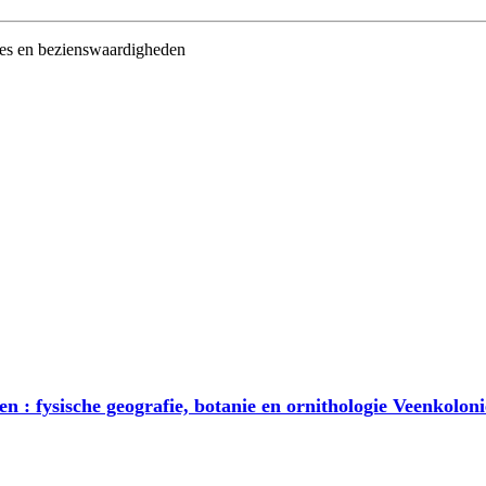
utes en bezienswaardigheden
 : fysische geografie, botanie en ornithologie Veenkoloni