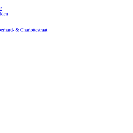
s?
elden
erhard- & Charlottestraat