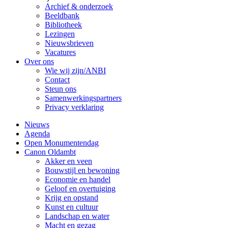
Archief & onderzoek
Beeldbank
Bibliotheek
Lezingen
Nieuwsbrieven
Vacatures
Over ons
Wie wij zijn/ANBI
Contact
Steun ons
Samenwerkingspartners
Privacy verklaring
Nieuws
Agenda
Open Monumentendag
Canon Oldambt
Akker en veen
Bouwstijl en bewoning
Economie en handel
Geloof en overtuiging
Krijg en opstand
Kunst en cultuur
Landschap en water
Macht en gezag