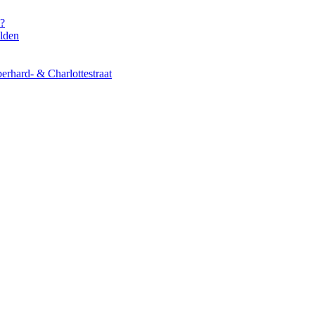
s?
elden
erhard- & Charlottestraat