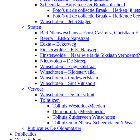
Scheemda – Burgemeester Braaks afscheid
Foto’s uit de collectie Braak – Herken jij iet
Foto’s uit de collectie Braak – Herkende be
Winschoten – Jetta Slager
Straten
Bad Nieuweschans – Ernst Casimir-, Christiaan Eb
Beerta – Etsko Napstraat
Eexta – Eekerweg
Finsterwolde – E.E. Napweg
Finsterwolde – Naar wie is de Sikslaan vernoemd?
Nieuwolda – De Streep
Winschoten – Engelstilstraat
Winschoten – Kloostervallei
Winschoten – Oudewerfslaan
Winschoten – Sint Vitusholt
Vervoer
Winschoten – De trekschuit
Tolhuizen
Tolhuis Westerlee-Meeden
De moord bij Meedenertol
Tolhuis Zuiderveen Winschoten
Tolhuizen in Nieuw Scheemda en ’t Waar
Publicaties De Oldambtster
Publicaties
Wat wij doen