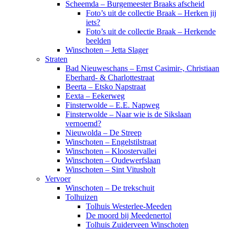
Scheemda – Burgemeester Braaks afscheid
Foto’s uit de collectie Braak – Herken jij
iets?
Foto’s uit de collectie Braak – Herkende
beelden
Winschoten – Jetta Slager
Straten
Bad Nieuweschans – Ernst Casimir-, Christiaan
Eberhard- & Charlottestraat
Beerta – Etsko Napstraat
Eexta – Eekerweg
Finsterwolde – E.E. Napweg
Finsterwolde – Naar wie is de Sikslaan
vernoemd?
Nieuwolda – De Streep
Winschoten – Engelstilstraat
Winschoten – Kloostervallei
Winschoten – Oudewerfslaan
Winschoten – Sint Vitusholt
Vervoer
Winschoten – De trekschuit
Tolhuizen
Tolhuis Westerlee-Meeden
De moord bij Meedenertol
Tolhuis Zuiderveen Winschoten