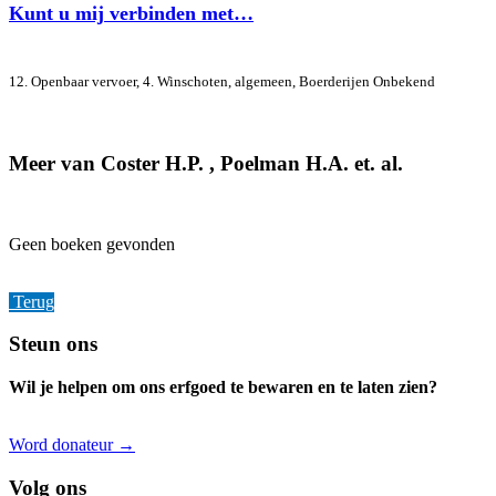
Kunt u mij verbinden met…
12. Openbaar vervoer, 4. Winschoten, algemeen, Boerderijen
Onbekend
Meer van Coster H.P. , Poelman H.A. et. al.
Geen boeken gevonden
Terug
Footer
Steun ons
Wil je helpen om ons erfgoed te bewaren en te laten zien?
Word donateur →
Volg ons