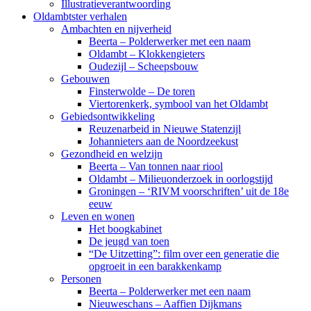
Illustratieverantwoording
Oldambtster verhalen
Ambachten en nijverheid
Beerta – Polderwerker met een naam
Oldambt – Klokkengieters
Oudezijl – Scheepsbouw
Gebouwen
Finsterwolde – De toren
Viertorenkerk, symbool van het Oldambt
Gebiedsontwikkeling
Reuzenarbeid in Nieuwe Statenzijl
Johannieters aan de Noordzeekust
Gezondheid en welzijn
Beerta – Van tonnen naar riool
Oldambt – Milieuonderzoek in oorlogstijd
Groningen – ‘RIVM voorschriften’ uit de 18e
eeuw
Leven en wonen
Het boogkabinet
De jeugd van toen
“De Uitzetting”: film over een generatie die
opgroeit in een barakkenkamp
Personen
Beerta – Polderwerker met een naam
Nieuweschans – Aaffien Dijkmans