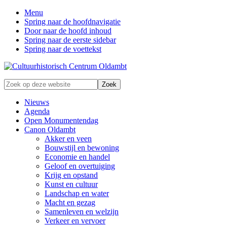
Menu
Spring naar de hoofdnavigatie
Door naar de hoofd inhoud
Spring naar de eerste sidebar
Spring naar de voettekst
Zonder
Zoek
verleden
op
geen
deze
Nieuws
toekomst
website
Agenda
Open Monumentendag
Canon Oldambt
Akker en veen
Bouwstijl en bewoning
Economie en handel
Geloof en overtuiging
Krijg en opstand
Kunst en cultuur
Landschap en water
Macht en gezag
Samenleven en welzijn
Verkeer en vervoer