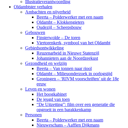
Illustratieverantwoording
Oldambtster verhalen
Ambachten en nijverheid
Beerta – Polderwerker met een naam
Oldambt – Klokkengieters
Oudezijl – Scheepsbouw
Gebouwen
Finsterwolde – De toren
Viertorenkerk, symbool van het Oldambt
Gebiedsontwikkeling
Reuzenarbeid in Nieuwe Statenzijl
Johannieters aan de Noordzeekust
Gezondheid en welzijn
Beerta – Van tonnen naar riool
Oldambt – Milieuonderzoek in oorlogstijd
Groningen – ‘RIVM voorschriften’ uit de 18e
eeuw
Leven en wonen
Het boogkabinet
De jeugd van toen
“De Uitzetting”: film over een generatie die
opgroeit in een barakkenkamp
Personen
Beerta – Polderwerker met een naam
Nieuweschans – Aaffien Dijkmans