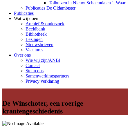
Tolhuizen in Nieuw Scheemda en ’t Waar
Publicaties De Oldambtster
Publicaties
Wat wij doen
Archief & onderzoek
Beeldbank
Bibliotheek
Lezingen
Nieuwsbrieven
Vacatures
Over ons
Wie wij zijn/ANBI
Contact
Steun ons
Samenwerkingspartners
Privacy verklaring
De Winschoter, een roerige
krantengeschiedenis