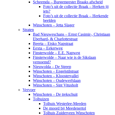
Scheemda – Burgemeester Braaks afscheid
Foto’s uit de collectie Braak – Herken jij
iets?
Foto’s uit de collectie Braak – Herkende
beelden
Winschoten – Jetta Slager
Straten
Bad Nieuweschans – Ernst Casimir-, Christiaan
Eberhard- & Charlottestraat
Beerta – Etsko Napstraat
Eexta – Eekerweg
Finsterwolde – E.E. Napweg
Finsterwolde – Naar wie is de Sikslaan
vernoemd?
Nieuwolda – De Streep
Winschoten – Engelstilstraat
Winschoten – Kloostervallei
Winschoten – Oudewerfslaan
Winschoten – Sint Vitusholt
Vervoer
Winschoten – De trekschuit
Tolhuizen
Tolhuis Westerlee-Meeden
De moord bij Meedenertol
Tolhuis Zuiderveen Winschoten