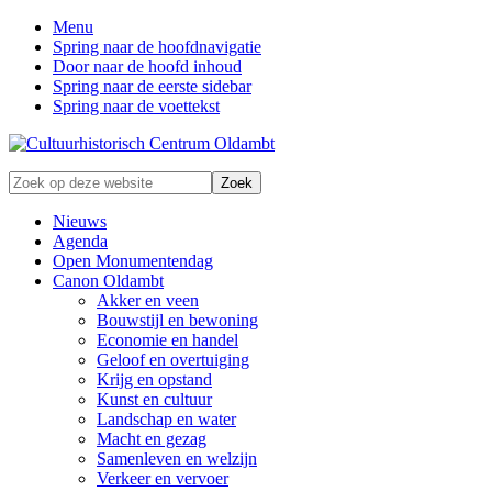
Menu
Spring naar de hoofdnavigatie
Door naar de hoofd inhoud
Spring naar de eerste sidebar
Spring naar de voettekst
Zonder
Zoek
verleden
op
geen
deze
Nieuws
toekomst
website
Agenda
Open Monumentendag
Canon Oldambt
Akker en veen
Bouwstijl en bewoning
Economie en handel
Geloof en overtuiging
Krijg en opstand
Kunst en cultuur
Landschap en water
Macht en gezag
Samenleven en welzijn
Verkeer en vervoer