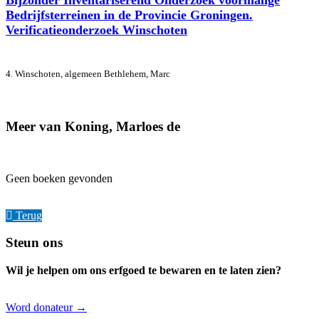
Bijzonder Inventariserend Onderzoek voormalige
Bedrijfsterreinen in de Provincie Groningen.
Verificatieonderzoek Winschoten
4. Winschoten, algemeen
Bethlehem, Marc
Meer van Koning, Marloes de
Geen boeken gevonden
Terug
Footer
Steun ons
Wil je helpen om ons erfgoed te bewaren en te laten zien?
Word donateur →