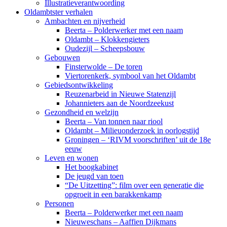
Illustratieverantwoording
Oldambtster verhalen
Ambachten en nijverheid
Beerta – Polderwerker met een naam
Oldambt – Klokkengieters
Oudezijl – Scheepsbouw
Gebouwen
Finsterwolde – De toren
Viertorenkerk, symbool van het Oldambt
Gebiedsontwikkeling
Reuzenarbeid in Nieuwe Statenzijl
Johannieters aan de Noordzeekust
Gezondheid en welzijn
Beerta – Van tonnen naar riool
Oldambt – Milieuonderzoek in oorlogstijd
Groningen – ‘RIVM voorschriften’ uit de 18e
eeuw
Leven en wonen
Het boogkabinet
De jeugd van toen
“De Uitzetting”: film over een generatie die
opgroeit in een barakkenkamp
Personen
Beerta – Polderwerker met een naam
Nieuweschans – Aaffien Dijkmans