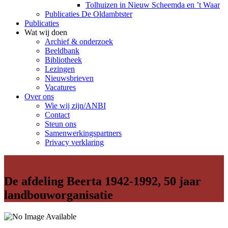
Tolhuizen in Nieuw Scheemda en ’t Waar
Publicaties De Oldambtster
Publicaties
Wat wij doen
Archief & onderzoek
Beeldbank
Bibliotheek
Lezingen
Nieuwsbrieven
Vacatures
Over ons
Wie wij zijn/ANBI
Contact
Steun ons
Samenwerkingspartners
Privacy verklaring
De afdeling Beerta 1942-1992, 50 jaar
landbouworganisatie