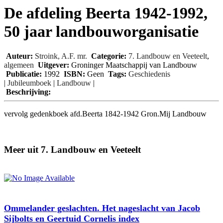
De afdeling Beerta 1942-1992,
50 jaar landbouworganisatie
Auteur:
Stroink, A.F. mr.
Categorie:
7. Landbouw en Veeteelt
,
algemeen
Uitgever:
Groninger Maatschappij van Landbouw
Publicatie:
1992
ISBN:
Geen
Tags:
Geschiedenis
|
Jubileumboek
|
Landbouw
|
Beschrijving:
vervolg gedenkboek afd.Beerta 1842-1942 Gron.Mij Landbouw
Meer uit 7. Landbouw en Veeteelt
Ommelander geslachten. Het nageslacht van Jacob
Sijbolts en Geertuid Cornelis index