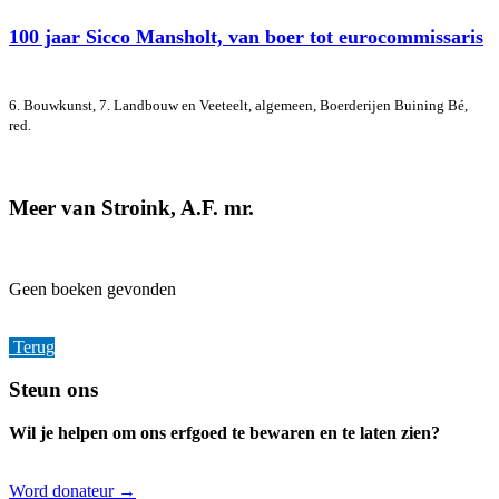
100 jaar Sicco Mansholt, van boer tot eurocommissaris
6. Bouwkunst, 7. Landbouw en Veeteelt, algemeen, Boerderijen
Buining Bé,
red.
Meer van Stroink, A.F. mr.
Geen boeken gevonden
Terug
Footer
Steun ons
Wil je helpen om ons erfgoed te bewaren en te laten zien?
Word donateur →