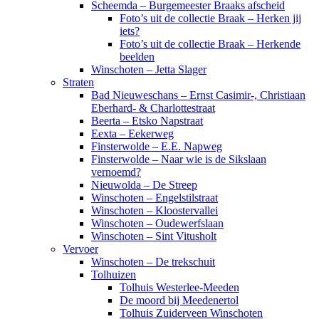
Scheemda – Burgemeester Braaks afscheid
Foto’s uit de collectie Braak – Herken jij
iets?
Foto’s uit de collectie Braak – Herkende
beelden
Winschoten – Jetta Slager
Straten
Bad Nieuweschans – Ernst Casimir-, Christiaan
Eberhard- & Charlottestraat
Beerta – Etsko Napstraat
Eexta – Eekerweg
Finsterwolde – E.E. Napweg
Finsterwolde – Naar wie is de Sikslaan
vernoemd?
Nieuwolda – De Streep
Winschoten – Engelstilstraat
Winschoten – Kloostervallei
Winschoten – Oudewerfslaan
Winschoten – Sint Vitusholt
Vervoer
Winschoten – De trekschuit
Tolhuizen
Tolhuis Westerlee-Meeden
De moord bij Meedenertol
Tolhuis Zuiderveen Winschoten