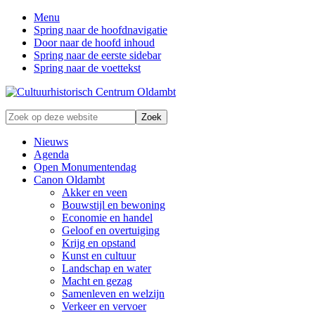
Menu
Spring naar de hoofdnavigatie
Door naar de hoofd inhoud
Spring naar de eerste sidebar
Spring naar de voettekst
Zonder
Zoek
verleden
op
geen
deze
Nieuws
toekomst
website
Agenda
Open Monumentendag
Canon Oldambt
Akker en veen
Bouwstijl en bewoning
Economie en handel
Geloof en overtuiging
Krijg en opstand
Kunst en cultuur
Landschap en water
Macht en gezag
Samenleven en welzijn
Verkeer en vervoer