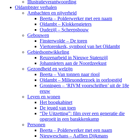
Illustratieverantwoording
Oldambtster verhalen
Ambachten en nijverheid
Beerta – Polderwerker met een naam
Oldambt – Klokkengieters
Oudezijl – Scheepsbouw
Gebouwen
Finsterwolde – De toren
Viertorenkerk, symbool van het Oldambt
Gebiedsontwikkeling
Reuzenarbeid in Nieuwe Statenzijl
Johannieters aan de Noordzeekust
Gezondheid en welzijn
Beerta – Van tonnen naar riool
Oldambt – Milieuonderzoek in oorlogstijd
Groningen – ‘RIVM voorschriften’ uit de 18e
eeuw
Leven en wonen
Het boogkabinet
De jeugd van toen
“De Uitzetting”: film over een generatie die
opgroeit in een barakkenkamp
Personen
Beerta – Polderwerker met een naam
Nieuweschans – Aaffien Dijkmans