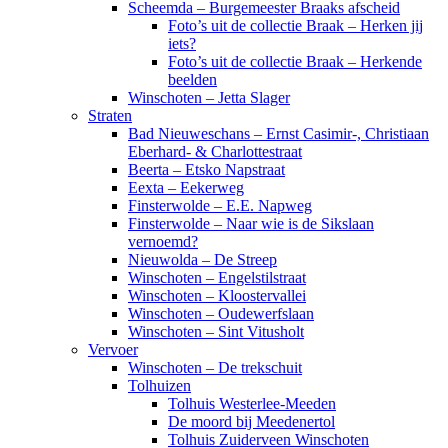
Scheemda – Burgemeester Braaks afscheid
Foto’s uit de collectie Braak – Herken jij
iets?
Foto’s uit de collectie Braak – Herkende
beelden
Winschoten – Jetta Slager
Straten
Bad Nieuweschans – Ernst Casimir-, Christiaan
Eberhard- & Charlottestraat
Beerta – Etsko Napstraat
Eexta – Eekerweg
Finsterwolde – E.E. Napweg
Finsterwolde – Naar wie is de Sikslaan
vernoemd?
Nieuwolda – De Streep
Winschoten – Engelstilstraat
Winschoten – Kloostervallei
Winschoten – Oudewerfslaan
Winschoten – Sint Vitusholt
Vervoer
Winschoten – De trekschuit
Tolhuizen
Tolhuis Westerlee-Meeden
De moord bij Meedenertol
Tolhuis Zuiderveen Winschoten