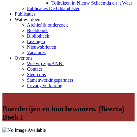
Tolhuizen in Nieuw Scheemda en ’t Waar
Publicaties De Oldambtster
Publicaties
Wat wij doen
Archief & onderzoek
Beeldbank
Bibliotheek
Lezingen
Nieuwsbrieven
Vacatures
Over ons
Wie wij zijn/ANBI
Contact
Steun ons
Samenwerkingspartners
Privacy verklaring
Boerderijen en hun bewoners. (Beerta)
Boek I