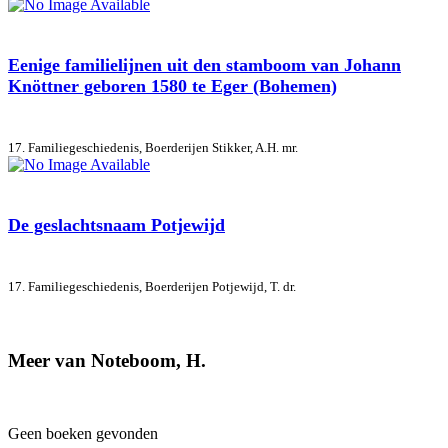
Eenige familielijnen uit den stamboom van Johann
Knöttner geboren 1580 te Eger (Bohemen)
17. Familiegeschiedenis, Boerderijen
Stikker, A.H. mr.
De geslachtsnaam Potjewijd
17. Familiegeschiedenis, Boerderijen
Potjewijd, T. dr.
Meer van Noteboom, H.
Geen boeken gevonden