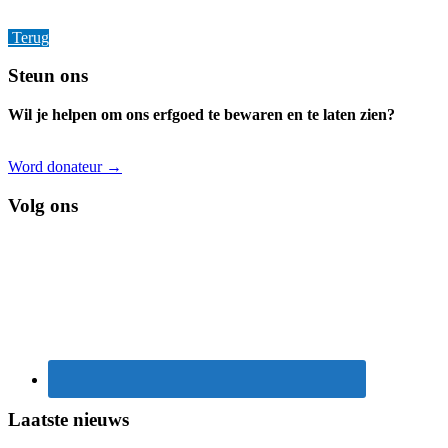
Terug
Footer
Steun ons
Wil je helpen om ons erfgoed te bewaren en te laten zien?
Word donateur →
Volg ons
Laatste nieuws