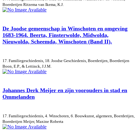
Boerderijen
Ritzema van Ikema, K.J.
De Joodse gemeenschap in Winschoten en omgeving
1683-1964. Beerta, Finsterwolde, Midwolda,
Nieuwolda, Scheemda, Winschoten (Band II).
17. Familiegeschiedenis, 18. Joodse Geschiedenis, Boerderijen, Boerderijen
Boon, E.P., & Lettinck, J.J.M.
Johannes Derk Meijer en zijn voorouders in stad en
Ommelanden
17. Familiegeschiedenis, 4. Winschoten, 6. Bouwkunst, algemeen, Boerderijen,
Boerderijen
Meijer, Maxine Roberta