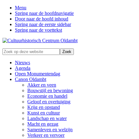
Menu
Spring naar de hoofdnavigatie
Door naar de hoofd inhoud
Spring naar de eerste sidebar
Spring naar de voettekst
Zonder
Zoek
verleden
op
geen
deze
Nieuws
toekomst
website
Agenda
Open Monumentendag
Canon Oldambt
Akker en veen
Bouwstijl en bewoning
Economie en handel
Geloof en overtuiging
Krijg en opstand
Kunst en cultuur
Landschap en water
Macht en gezag
Samenleven en welzijn
Verkeer en vervoer