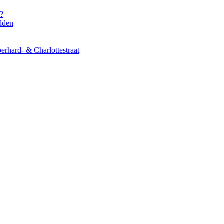
s?
elden
erhard- & Charlottestraat