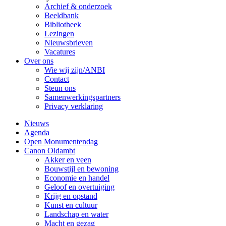
Archief & onderzoek
Beeldbank
Bibliotheek
Lezingen
Nieuwsbrieven
Vacatures
Over ons
Wie wij zijn/ANBI
Contact
Steun ons
Samenwerkingspartners
Privacy verklaring
Nieuws
Agenda
Open Monumentendag
Canon Oldambt
Akker en veen
Bouwstijl en bewoning
Economie en handel
Geloof en overtuiging
Krijg en opstand
Kunst en cultuur
Landschap en water
Macht en gezag