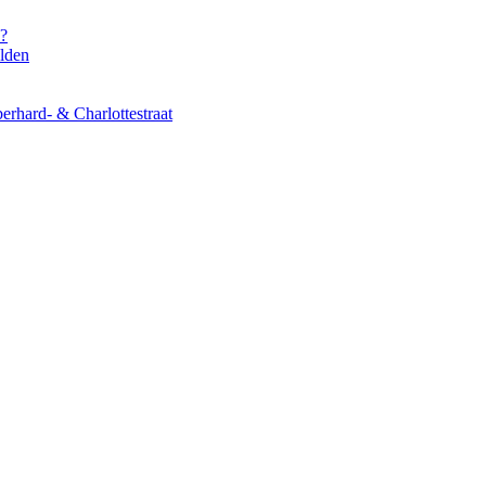
s?
elden
erhard- & Charlottestraat