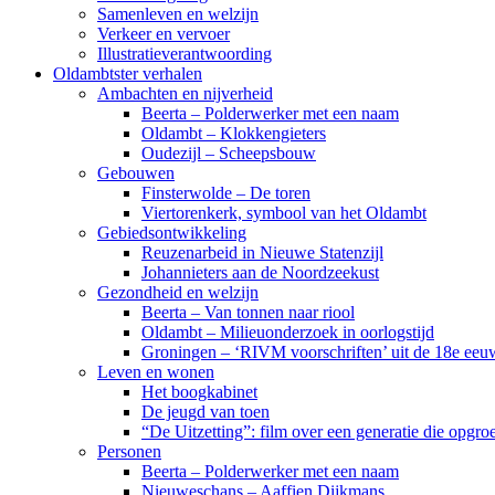
Samenleven en welzijn
Verkeer en vervoer
Illustratieverantwoording
Oldambtster verhalen
Ambachten en nijverheid
Beerta – Polderwerker met een naam
Oldambt – Klokkengieters
Oudezijl – Scheepsbouw
Gebouwen
Finsterwolde – De toren
Viertorenkerk, symbool van het Oldambt
Gebiedsontwikkeling
Reuzenarbeid in Nieuwe Statenzijl
Johannieters aan de Noordzeekust
Gezondheid en welzijn
Beerta – Van tonnen naar riool
Oldambt – Milieuonderzoek in oorlogstijd
Groningen – ‘RIVM voorschriften’ uit de 18e eeu
Leven en wonen
Het boogkabinet
De jeugd van toen
“De Uitzetting”: film over een generatie die opgr
Personen
Beerta – Polderwerker met een naam
Nieuweschans – Aaffien Dijkmans