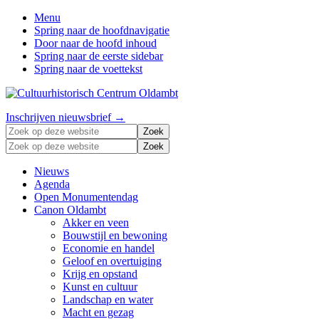
Menu
Spring naar de hoofdnavigatie
Door naar de hoofd inhoud
Spring naar de eerste sidebar
Spring naar de voettekst
Zonder
Header
Inschrijven nieuwsbrief →
verleden
Zoek
Right
geen
op
Zoek
toekomst
deze
op
website
deze
Nieuws
website
Agenda
Open Monumentendag
Canon Oldambt
Akker en veen
Bouwstijl en bewoning
Economie en handel
Geloof en overtuiging
Krijg en opstand
Kunst en cultuur
Landschap en water
Macht en gezag