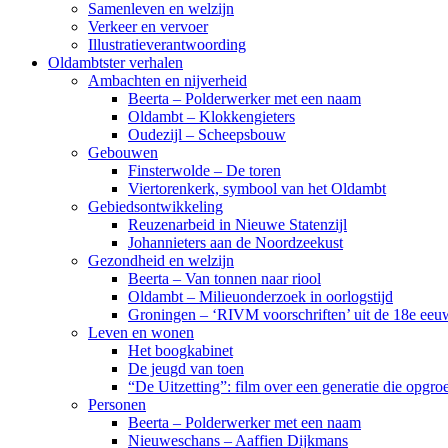
Samenleven en welzijn
Verkeer en vervoer
Illustratieverantwoording
Oldambtster verhalen
Ambachten en nijverheid
Beerta – Polderwerker met een naam
Oldambt – Klokkengieters
Oudezijl – Scheepsbouw
Gebouwen
Finsterwolde – De toren
Viertorenkerk, symbool van het Oldambt
Gebiedsontwikkeling
Reuzenarbeid in Nieuwe Statenzijl
Johannieters aan de Noordzeekust
Gezondheid en welzijn
Beerta – Van tonnen naar riool
Oldambt – Milieuonderzoek in oorlogstijd
Groningen – ‘RIVM voorschriften’ uit de 18e eeu
Leven en wonen
Het boogkabinet
De jeugd van toen
“De Uitzetting”: film over een generatie die opgr
Personen
Beerta – Polderwerker met een naam
Nieuweschans – Aaffien Dijkmans