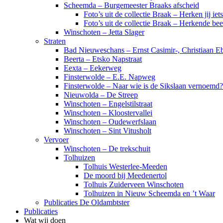
Scheemda – Burgemeester Braaks afscheid
Foto’s uit de collectie Braak – Herken jij iet
Foto’s uit de collectie Braak – Herkende be
Winschoten – Jetta Slager
Straten
Bad Nieuweschans – Ernst Casimir-, Christiaan Eb
Beerta – Etsko Napstraat
Eexta – Eekerweg
Finsterwolde – E.E. Napweg
Finsterwolde – Naar wie is de Sikslaan vernoemd?
Nieuwolda – De Streep
Winschoten – Engelstilstraat
Winschoten – Kloostervallei
Winschoten – Oudewerfslaan
Winschoten – Sint Vitusholt
Vervoer
Winschoten – De trekschuit
Tolhuizen
Tolhuis Westerlee-Meeden
De moord bij Meedenertol
Tolhuis Zuiderveen Winschoten
Tolhuizen in Nieuw Scheemda en ’t Waar
Publicaties De Oldambtster
Publicaties
Wat wij doen