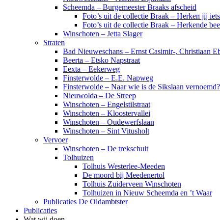
Scheemda – Burgemeester Braaks afscheid
Foto’s uit de collectie Braak – Herken jij iet
Foto’s uit de collectie Braak – Herkende be
Winschoten – Jetta Slager
Straten
Bad Nieuweschans – Ernst Casimir-, Christiaan Eb
Beerta – Etsko Napstraat
Eexta – Eekerweg
Finsterwolde – E.E. Napweg
Finsterwolde – Naar wie is de Sikslaan vernoemd?
Nieuwolda – De Streep
Winschoten – Engelstilstraat
Winschoten – Kloostervallei
Winschoten – Oudewerfslaan
Winschoten – Sint Vitusholt
Vervoer
Winschoten – De trekschuit
Tolhuizen
Tolhuis Westerlee-Meeden
De moord bij Meedenertol
Tolhuis Zuiderveen Winschoten
Tolhuizen in Nieuw Scheemda en ’t Waar
Publicaties De Oldambtster
Publicaties
Wat wij doen