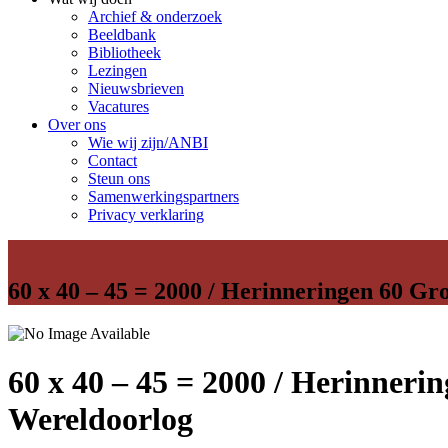
Archief & onderzoek
Beeldbank
Bibliotheek
Lezingen
Nieuwsbrieven
Vacatures
Over ons
Wie wij zijn/ANBI
Contact
Steun ons
Samenwerkingspartners
Privacy verklaring
60 x 40 – 45 = 2000 / Herinneringen 60 G
60 x 40 – 45 = 2000 / Herinner
Wereldoorlog