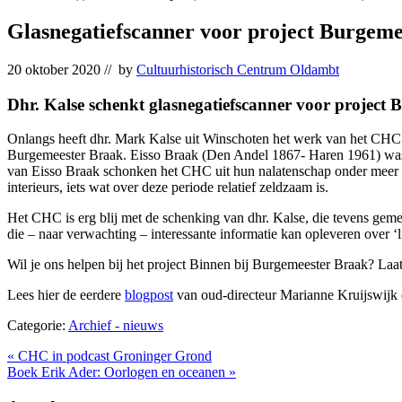
Glasnegatiefscanner voor project Burgem
20 oktober 2020
// by
Cultuurhistorisch Centrum Oldambt
Dhr. Kalse schenkt glasnegatiefscanner voor project
Onlangs heeft dhr. Mark Kalse uit Winschoten het werk van het CHC 
Burgemeester Braak. Eisso Braak (Den Andel 1867- Haren 1961) wa
van Eisso Braak schonken het CHC uit hun nalatenschap onder meer ee
interieurs, iets wat over deze periode relatief zeldzaam is.
Het CHC is erg blij met de schenking van dhr. Kalse, die tevens gem
die – naar verwachting – interessante informatie kan opleveren over ‘l
Wil je ons helpen bij het project Binnen bij Burgemeester Braak? Laa
Lees hier de eerdere
blogpost
van oud-directeur Marianne Kruijswijk o
Categorie:
Archief - nieuws
Vorig
«
CHC in podcast Groninger Grond
bericht:
Volgend
Boek Erik Ader: Oorlogen en oceanen
»
bericht: