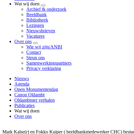
Wat wij doen
Submenu
Archief & onderzoek
Beeldbank
Bibliotheek
Lezingen
Nieuwsbrieven
Vacatures
Over ons
Submenu
Wie wij zijn/ANBI
Contact
Steun ons
Samenwerkingspartners
Privacy verklaring
Nieuws
Agenda
Open Monumentendag
Canon Oldambt
Oldambtster verhalen
Publicaties
Wat wij doen
Over ons
Mark Kalse(r) en Fokko Kuiper ( beeldbankmedewerker CHC) bestud