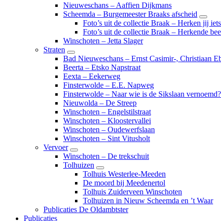
Nieuweschans – Aaffien Dijkmans
Scheemda – Burgemeester Braaks afscheid
Subm
Foto’s uit de collectie Braak – Herken jij iet
Foto’s uit de collectie Braak – Herkende be
Winschoten – Jetta Slager
Straten
Submenu
Bad Nieuweschans – Ernst Casimir-, Christiaan Eb
Beerta – Etsko Napstraat
Eexta – Eekerweg
Finsterwolde – E.E. Napweg
Finsterwolde – Naar wie is de Sikslaan vernoemd?
Nieuwolda – De Streep
Winschoten – Engelstilstraat
Winschoten – Kloostervallei
Winschoten – Oudewerfslaan
Winschoten – Sint Vitusholt
Vervoer
Submenu
Winschoten – De trekschuit
Tolhuizen
Submenu
Tolhuis Westerlee-Meeden
De moord bij Meedenertol
Tolhuis Zuiderveen Winschoten
Tolhuizen in Nieuw Scheemda en ’t Waar
Publicaties De Oldambtster
Publicaties