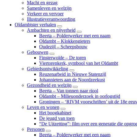
Macht en gezag
Samenleven en welzijn
Verkeer en vervoer
Illustratieverantwoording
Oldambtster verhalen
Submenu
Ambachten en nijverheid
Submenu
Beerta – Polderwerker met een naam
Oldambt – Klokkengieters
Oudezijl – Scheepsbouw
Gebouwen
Submenu
Finsterwolde – De toren
Viertorenkerk, symbool van het Oldambt
Gebiedsontwikkeling
Submenu
Reuzenarbeid in Nieuwe Statenzijl
Johannieters aan de Noordzeekust
Gezondheid en welzijn
Submenu
Beerta – Van tonnen naar riool
Oldambt – Milieuonderzoek in oorlogstijd
Groningen – ‘RIVM voorschriften’ uit de 18e eeu
Leven en wonen
Submenu
Het boogkabinet
De jeugd van toen
“De Uitzetting”: film over een generatie die opgr
Personen
Submenu
Beerta – Polderwerker met een naam