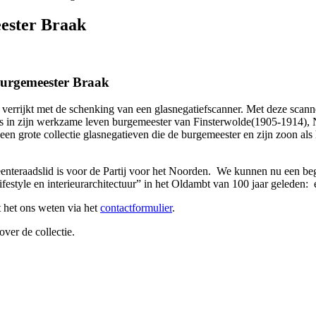
eester Braak
 Burgemeester Braak
verrijkt met de schenking van een glasnegatiefscanner. Met deze scan
s in zijn werkzame leven burgemeester van Finsterwolde(1905-1914)
n grote collectie glasnegatieven die de burgemeester en zijn zoon als 
eenteraadslid is voor de Partij voor het Noorden. We kunnen nu een be
ifestyle en interieurarchitectuur” in het Oldambt van 100 jaar geleden:
t het ons weten via het
contactformulier
.
ver de collectie.