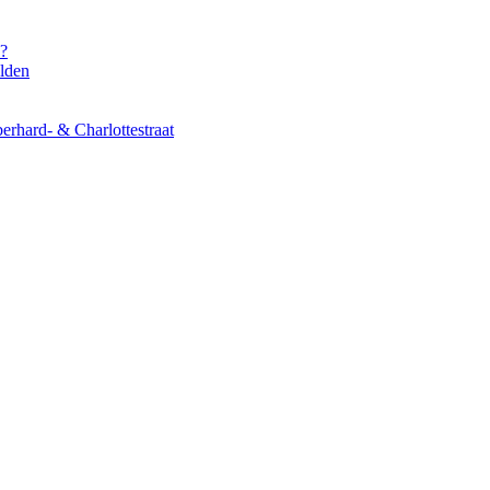
enu
s?
elden
erhard- & Charlottestraat