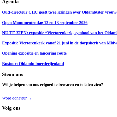
Primaire
Agenda
Sidebar
Oud-directeur CHC geeft twee lezingen over Oldambtster vrouw
Open Monumentendag 12 en 13 september 2026
NU TE ZIEN: expositie “Viertorenkerk, symbool van het Oldam
Expositie Viertorenkerk vanaf 21 juni in de dorpskerk van Mid
Opening expositie en lancering route
Bustour: Oldambt boerderijenland
Footer
Steun ons
Wil je helpen om ons erfgoed te bewaren en te laten zien?
Word donateur →
Volg ons