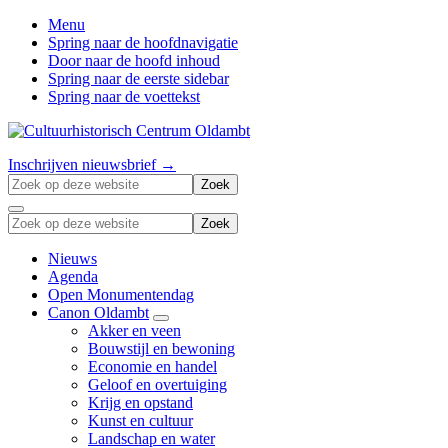
Menu
Spring naar de hoofdnavigatie
Door naar de hoofd inhoud
Spring naar de eerste sidebar
Spring naar de voettekst
Zonder
Header
Inschrijven nieuwsbrief →
verleden
Zoek
Right
geen
op
Menu
toekomst
deze
Zoek
website
op
deze
Nieuws
website
Agenda
Open Monumentendag
Canon Oldambt
Submenu
Akker en veen
Bouwstijl en bewoning
Economie en handel
Geloof en overtuiging
Krijg en opstand
Kunst en cultuur
Landschap en water