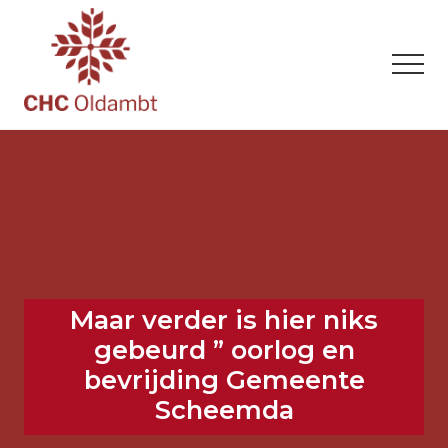
Menu
Door
Spring
Spring
naar
naar
naar
de
de
de
Men
hoofd
eerste
voettekst
inhoud
sidebar
Zonder
verleden
geen
toekomst
Maar verder is hier niks
gebeurd ” oorlog en
bevrijding Gemeente
Scheemda