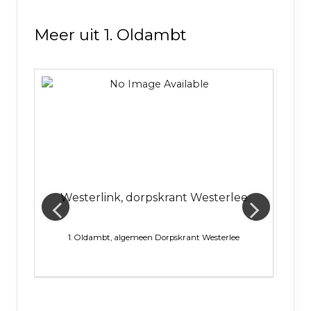
Meer uit 1. Oldambt
t
Westerlink, dorpskrant Westerlee
1. Oldambt, algemeen
Dorpskrant Westerlee
1. Ol