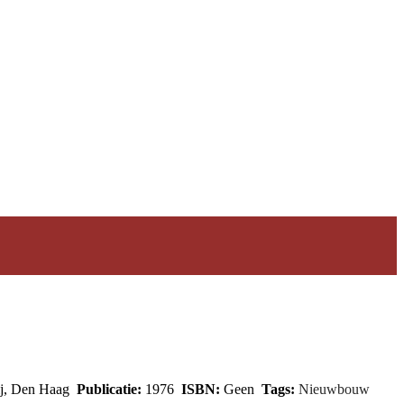
ij, Den Haag
Publicatie:
1976
ISBN:
Geen
Tags:
Nieuwbouw