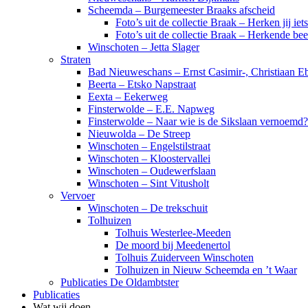
Scheemda – Burgemeester Braaks afscheid
Foto’s uit de collectie Braak – Herken jij iet
Foto’s uit de collectie Braak – Herkende be
Winschoten – Jetta Slager
Straten
Bad Nieuweschans – Ernst Casimir-, Christiaan Eb
Beerta – Etsko Napstraat
Eexta – Eekerweg
Finsterwolde – E.E. Napweg
Finsterwolde – Naar wie is de Sikslaan vernoemd?
Nieuwolda – De Streep
Winschoten – Engelstilstraat
Winschoten – Kloostervallei
Winschoten – Oudewerfslaan
Winschoten – Sint Vitusholt
Vervoer
Winschoten – De trekschuit
Tolhuizen
Tolhuis Westerlee-Meeden
De moord bij Meedenertol
Tolhuis Zuiderveen Winschoten
Tolhuizen in Nieuw Scheemda en ’t Waar
Publicaties De Oldambtster
Publicaties
Wat wij doen