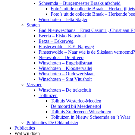
Scheemda – Burgemeester Braaks afscheid
Foto’s uit de collectie Braak – Herken jij iet
Foto’s uit de collectie Braak – Herkende be
Winschoten – Jetta Slager
Straten
Bad Nieuweschans – Ernst Casimir-, Christiaan Eb
Beerta – Etsko Napstraat
Eexta – Eekerweg
Finsterwolde – E.E. Napweg
Finsterwolde – Naar wie is de Sikslaan vernoemd?
Nieuwolda – De Streep
Winschoten – Engelstilstraat
Winschoten – Kloostervallei
Winschoten – Oudewerfslaan
Winschoten – Sint Vitusholt
Vervoer
Winschoten – De trekschuit
Tolhuizen
Tolhuis Westerlee-Meeden
De moord bij Meedenertol
Tolhuis Zuiderveen Winschoten
Tolhuizen in Nieuw Scheemda en ’t Waar
Publicaties De Oldambtster
Publicaties
Wat wij doen