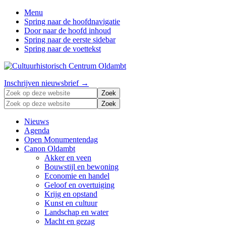
Menu
Spring naar de hoofdnavigatie
Door naar de hoofd inhoud
Spring naar de eerste sidebar
Spring naar de voettekst
Zonder
Header
Inschrijven nieuwsbrief →
verleden
Zoek
Right
geen
op
Zoek
toekomst
deze
op
website
deze
Nieuws
website
Agenda
Open Monumentendag
Canon Oldambt
Akker en veen
Bouwstijl en bewoning
Economie en handel
Geloof en overtuiging
Krijg en opstand
Kunst en cultuur
Landschap en water
Macht en gezag