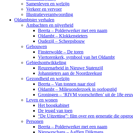
Samenleven en welzijn
Verkeer en vervoer
Illustratieverantwoording
Oldambtster verhalen
Ambachten en nijverheid
Beerta – Polderwerker met een naam
Oldambt – Klokkengieters
Oudezijl – Scheepsbouw
Gebouwen
Finsterwolde – De toren
Viertorenkerk, symbool van het Oldambt
Gebiedsontwikkeling
Reuzenarbeid in Nieuwe Statenzijl
Johannieters aan de Noordzeekust
Gezondheid en welzijn
Beerta – Van tonnen naar riool
Oldambt – Milieuonderzoek in oorlogstijd
Groningen – ‘RIVM voorschriften’ uit de 18e eeu
Leven en wonen
Het boogkabinet
De jeugd van toen
“De Uitzetting”: film over een generatie die opgr
Personen
Beerta – Polderwerker met een naam
Nieuweschans – Aaffien Dijkmans