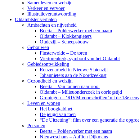
Samenleven en welzijn
Verkeer en vervoer
Illustratieverantwoording
Oldambtster verhalen
Ambachten en nijverheid
Beerta – Polderwerker met een naam
Oldambt – Klokkengieters
Oudezijl – Scheepsbouw
Gebouwen
Finsterwolde – De toren
Viertorenkerk, symbool van het Oldambt
Gebiedsontwikkeling
Reuzenarbeid in Nieuwe Statenzijl
Johannieters aan de Noordzeekust
Gezondheid en welzijn
Beerta – Van tonnen naar riool
Oldambt – Milieuonderzoek in oorlogstijd
Groningen – ‘RIVM voorschriften’ uit de 18e eeu
Leven en wonen
Het boogkabinet
De jeugd van toen
“De Uitzetting”: film over een generatie die opgr
Personen
Beerta – Polderwerker met een naam
Nieuweschans – Aaffien Dijkmans