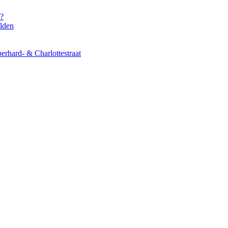
s?
elden
erhard- & Charlottestraat