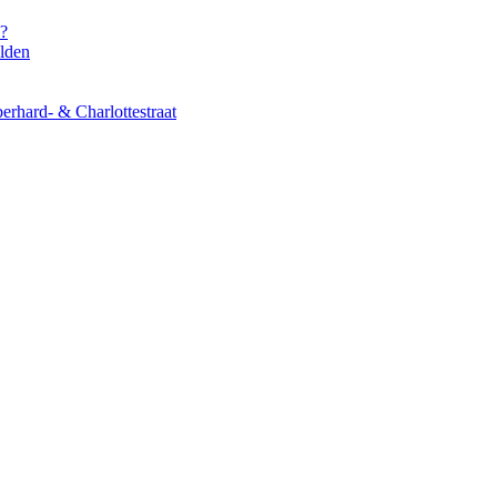
s?
elden
erhard- & Charlottestraat