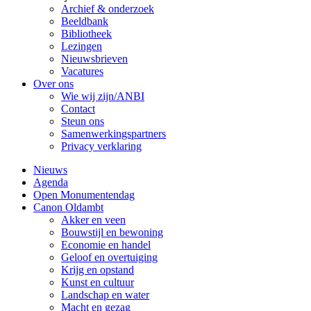
Archief & onderzoek
Beeldbank
Bibliotheek
Lezingen
Nieuwsbrieven
Vacatures
Over ons
Wie wij zijn/ANBI
Contact
Steun ons
Samenwerkingspartners
Privacy verklaring
Nieuws
Agenda
Open Monumentendag
Canon Oldambt
Akker en veen
Bouwstijl en bewoning
Economie en handel
Geloof en overtuiging
Krijg en opstand
Kunst en cultuur
Landschap en water
Macht en gezag